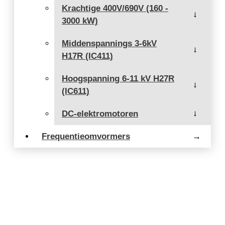
Krachtige 400V/690V (160 -
→
3000 kW)
Middenspannings 3-6kV
→
H17R (IC411)
Hoogspanning 6-11 kV H27R
→
(IC611)
DC-elektromotoren
→
Frequentieomvormers
→