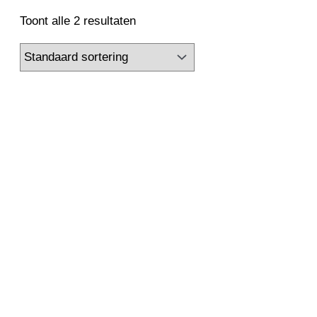
2500 kW
2650 kW
2800 kW
3000 kW
Toont alle 2 resultaten
3150 kW
3300 kW
3350 kW
3360 kW
3500 kW
3550 kW
3700 kW
3750 kW
4000 kW
4100 kW
4250 kW
4500 kW
4850 kW
5000 kW
5200 kW
5600 kW