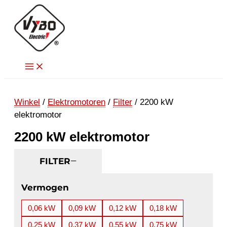
Ga
naar
de
inhoud
Winkel
/
Elektromotoren
/
Filter
/ 2200 kW
elektromotor
2200 kW elektromotor
FILTER
Vermogen
0,06 kW
0,09 kW
0,12 kW
0,18 kW
0,25 kW
0,37 kW
0,55 kW
0,75 kW