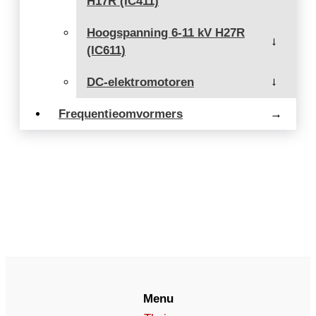
H17R (IC411)
Hoogspanning 6-11 kV H27R
→
(IC611)
DC-elektromotoren
→
Frequentieomvormers
→
Menu