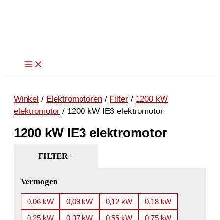
Ga
naar
de
inhoud
Winkel
/
Elektromotoren
/
Filter
/
1200 kW
elektromotor
/ 1200 kW IE3 elektromotor
1200 kW IE3 elektromotor
FILTER
Vermogen
0,06 kW
0,09 kW
0,12 kW
0,18 kW
0,25 kW
0,37 kW
0,55 kW
0,75 kW