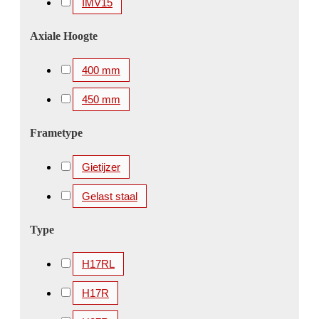
IMV15
Axiale Hoogte
400 mm
450 mm
Frametype
Gietijzer
Gelast staal
Type
H17RL
H17R