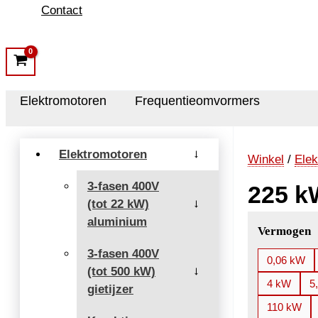
Contact
Elektromotoren
Frequentieomvormers
Elektromotoren
→
Winkel
/
Elek
3-fasen 400V
225 k
(tot 22 kW)
→
aluminium
Vermogen
3-fasen 400V
0,06 kW
(tot 500 kW)
→
4 kW
5
gietijzer
110 kW