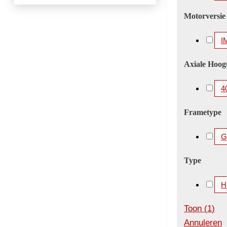
Motorversie
I
Axiale Hoog
4
Frametype
Gi
Type
H
Toon
(
1
)
Annuleren