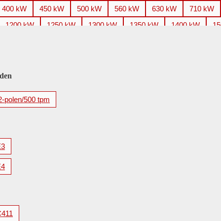
400 kW
450 kW
500 kW
560 kW
630 kW
710 kW
1200 kW
1250 kW
1300 kW
1350 kW
1400 kW
15
2200 kW
2240 kW
2250 kW
2500 kW
2650 kW
2
3500 kW
3550 kW
3700 kW
3750 kW
4000 kW
4
5600 kW
eden
2-polen/500 tpm
E3
E4
C411