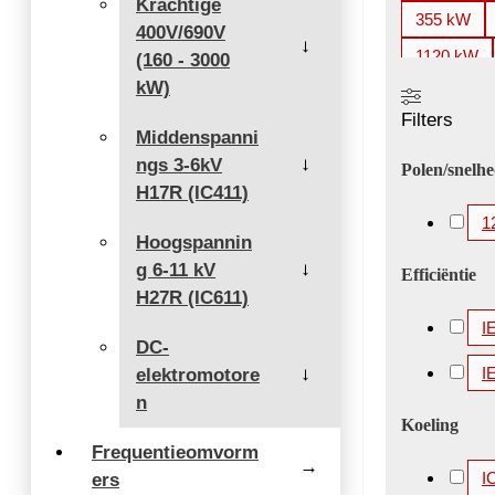
Krachtige
355 kW
400V/690V
→
1120 kW
(160 - 3000
kW)
2000 kW
Filters
3360 kW
Middenspanni
ngs 3-6kV
5200 kW
→
Polen/snelh
H17R (IC411)
1
Hoogspannin
g 6-11 kV
→
Efficiëntie
H27R (IC611)
I
DC-
I
elektromotore
→
n
Koeling
Frequentieomvorm
→
I
ers