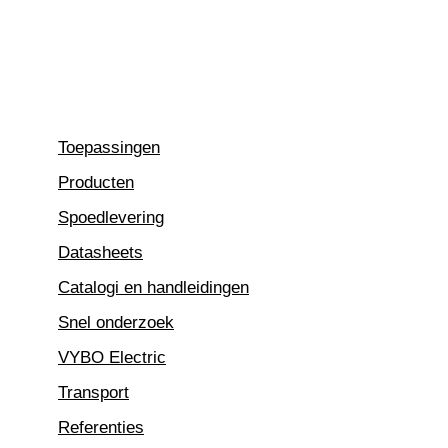
Ga
naar
de
inhoud
Toepassingen
Producten
Spoedlevering
Datasheets
Catalogi en handleidingen
Snel onderzoek
VYBO Electric
Transport
Referenties