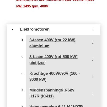
kW, 1495 tpm, 400V
Elektromotoren
→
3-fasen 400V (tot 22 kW)
→
aluminium
3-fasen 400V (tot 500 kW)
→
gietijzer
Krachtige 400V/690V (160 -
→
3000 kW)
Middenspannings 3-6kV
→
H17R (IC411)
Hoogspanning 6-11 kV H27R