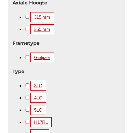
Axiale Hoogte
315 mm
355 mm
Frametype
Gietijzer
Type
3LC
4LC
5LC
H17RL