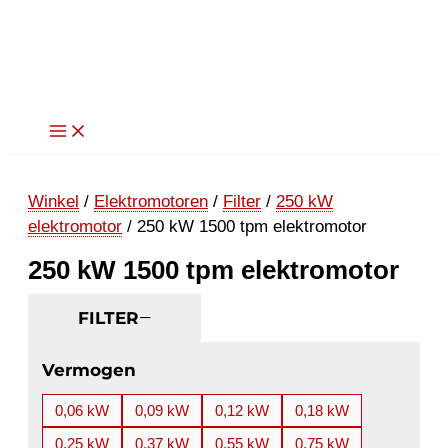
Ga
naar
de
inhoud
Winkel
/
Elektromotoren
/
Filter
/
250 kW
elektromotor
/ 250 kW 1500 tpm elektromotor
250 kW 1500 tpm elektromotor
FILTER
Vermogen
0,06 kW
0,09 kW
0,12 kW
0,18 kW
0,25 kW
0,37 kW
0,55 kW
0,75 kW