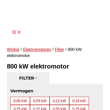
Ga
naar
de
inhoud
Winkel
/
Elektromotoren
/
Filter
/ 800 kW
elektromotor
800 kW elektromotor
FILTER
Vermogen
0,06 kW
0,09 kW
0,12 kW
0,18 kW
0,25 kW
0,37 kW
0,55 kW
0,75 kW