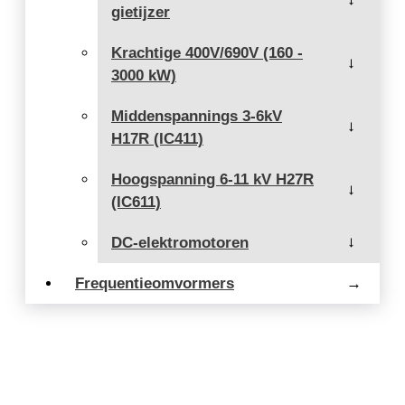
→
gietijzer
Krachtige 400V/690V (160 -
→
3000 kW)
Middenspannings 3-6kV
→
H17R (IC411)
Hoogspanning 6-11 kV H27R
→
(IC611)
DC-elektromotoren
→
Frequentieomvormers
→