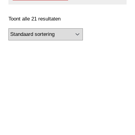
2500 kW
2650 kW
2800 kW
3000 kW
3150 kW
3300 kW
3350 kW
3360 kW
Toont alle 21 resultaten
3500 kW
3550 kW
3700 kW
3750 kW
4000 kW
4100 kW
4250 kW
4500 kW
4850 kW
5000 kW
5200 kW
5600 kW