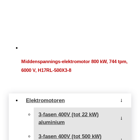
Middenspannings-elektromotor 800 kW, 744 tpm,
6000 V, H17RL-500X3-8
Elektromotoren
→
3-fasen 400V (tot 22 kW)
→
aluminium
3-fasen 400V (tot 500 kW)