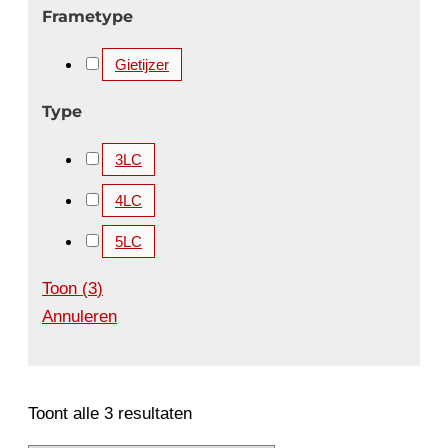
Frametype
Gietijzer
Type
3LC
4LC
5LC
Toon
(
3
)
Annuleren
Toont alle 3 resultaten