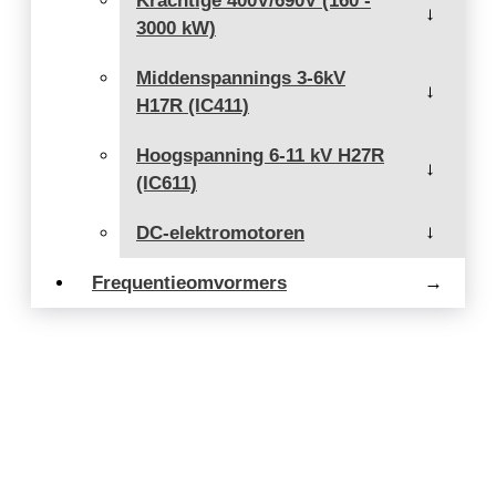
Krachtige 400V/690V (160 -
→
3000 kW)
Middenspannings 3-6kV
→
H17R (IC411)
Hoogspanning 6-11 kV H27R
→
(IC611)
DC-elektromotoren
→
Frequentieomvormers
→