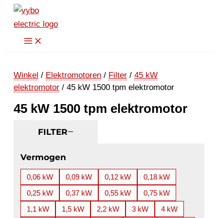
Ga
naar
de
inhoud
Winkel
/
Elektromotoren
/
Filter
/
45 kW
elektromotor
/ 45 kW 1500 tpm elektromotor
45 kW 1500 tpm elektromotor
FILTER
Vermogen
0,06 kW
0,09 kW
0,12 kW
0,18 kW
0,25 kW
0,37 kW
0,55 kW
0,75 kW
1,1 kW
1,5 kW
2,2 kW
3 kW
4 kW