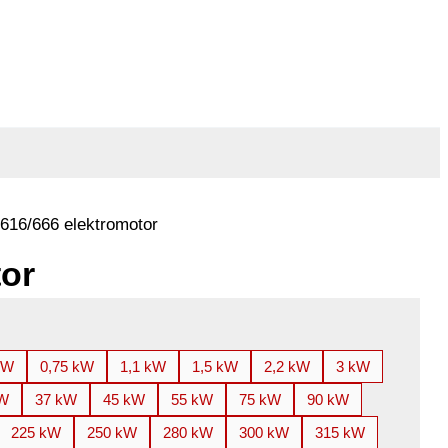
616/666 elektromotor
tor
kW
0,75 kW
1,1 kW
1,5 kW
2,2 kW
3 kW
kW
37 kW
45 kW
55 kW
75 kW
90 kW
225 kW
250 kW
280 kW
300 kW
315 kW