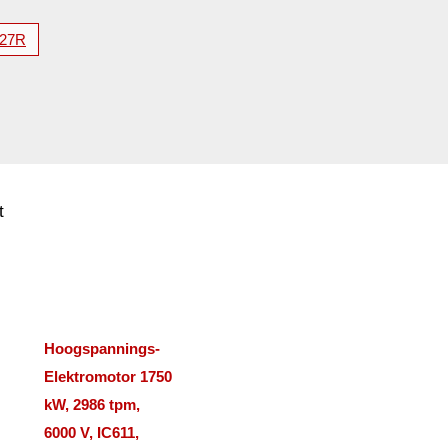
27R
t
Hoogspannings-
Elektromotor 1750
kW, 2986 tpm,
6000 V, IC611,