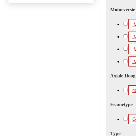
Motorversie
I
I
I
I
Axiale Hoog
4
Frametype
G
Type