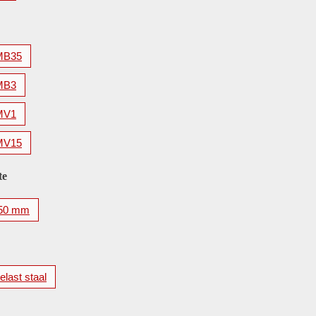
MB35
MB3
MV1
MV15
te
50 mm
elast staal