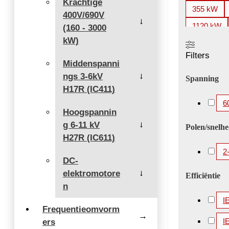
Krachtige
355 kW
400V/690V
→
1120 kW
(160 - 3000
kW)
2000 kW
Filters
3360 kW
Middenspanni
ngs 3-6kV
5200 kW
→
Spanning
H17R (IC411)
6
Hoogspannin
g 6-11 kV
→
Polen/snelh
H27R (IC611)
2
DC-
elektromotore
→
Efficiëntie
n
I
Frequentieomvorm
→
I
ers