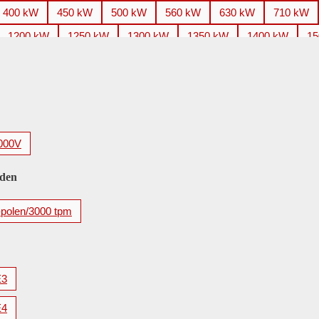
400 kW
450 kW
500 kW
560 kW
630 kW
710 kW
1200 kW
1250 kW
1300 kW
1350 kW
1400 kW
15
2200 kW
2240 kW
2250 kW
2500 kW
2650 kW
2
3500 kW
3550 kW
3700 kW
3750 kW
4000 kW
4
5600 kW
000V
eden
-polen/3000 tpm
E3
E4