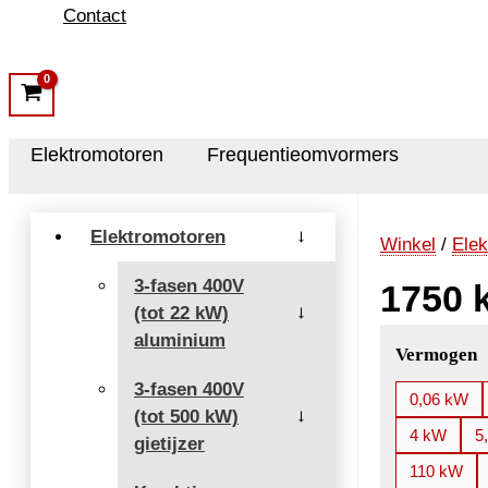
Contact
Elektromotoren
Frequentieomvormers
Elektromotoren
→
Winkel
/
Elek
3-fasen 400V
1750 
(tot 22 kW)
→
aluminium
Vermogen
3-fasen 400V
0,06 kW
(tot 500 kW)
→
4 kW
5
gietijzer
110 kW