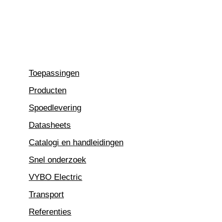
Ga
naar
de
inhoud
Toepassingen
Producten
Spoedlevering
Datasheets
Catalogi en handleidingen
Snel onderzoek
VYBO Electric
Transport
Referenties