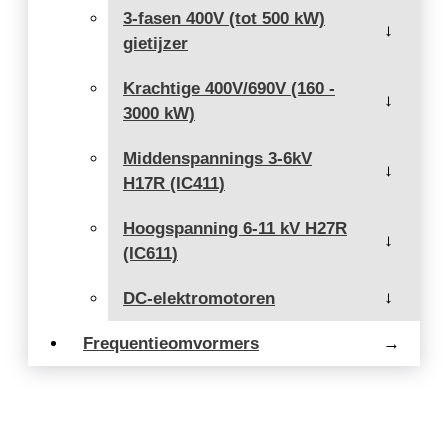
3-fasen 400V (tot 500 kW)
→
gietijzer
Krachtige 400V/690V (160 -
→
3000 kW)
Middenspannings 3-6kV
→
H17R (IC411)
Hoogspanning 6-11 kV H27R
→
(IC611)
DC-elektromotoren
→
Frequentieomvormers
→