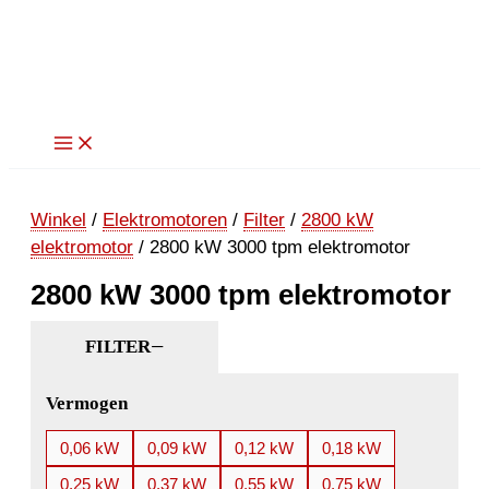
Ga
naar
de
inhoud
Winkel
/
Elektromotoren
/
Filter
/
2800 kW
elektromotor
/ 2800 kW 3000 tpm elektromotor
2800 kW 3000 tpm elektromotor
FILTER
Vermogen
0,06 kW
0,09 kW
0,12 kW
0,18 kW
0,25 kW
0,37 kW
0,55 kW
0,75 kW