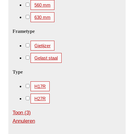
560 mm
630 mm
Frametype
Gietijzer
Gelast staal
Type
H17R
H27R
Toon
(
3
)
Annuleren