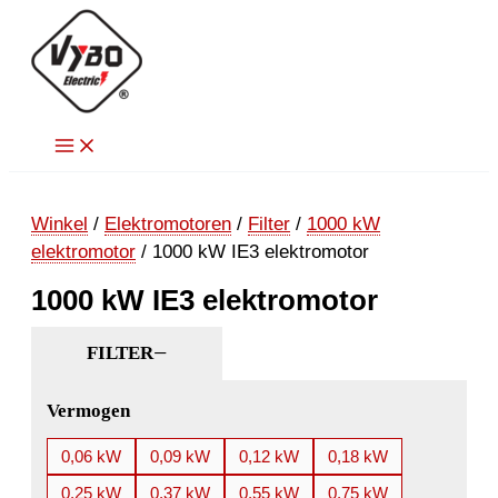
Ga
naar
de
inhoud
Winkel
/
Elektromotoren
/
Filter
/
1000 kW
elektromotor
/ 1000 kW IE3 elektromotor
1000 kW IE3 elektromotor
FILTER
Vermogen
0,06 kW
0,09 kW
0,12 kW
0,18 kW
0,25 kW
0,37 kW
0,55 kW
0,75 kW