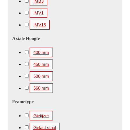
IMB3
IMV1
IMV15
Axiale Hoogte
400 mm
450 mm
500 mm
560 mm
Frametype
Gietijzer
Gelast staal