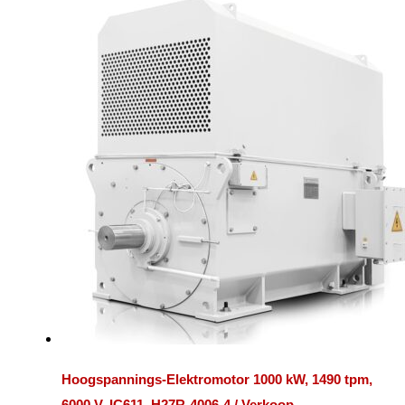
Hoogspannings-Elektromotor 1000 kW, 1490 tpm,
6000 V, IC611, H27R-4006-4 / Verkoop