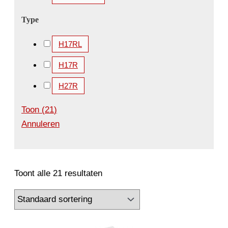
Type
H17RL
H17R
H27R
Toon
(
21
)
Annuleren
Toont alle 21 resultaten