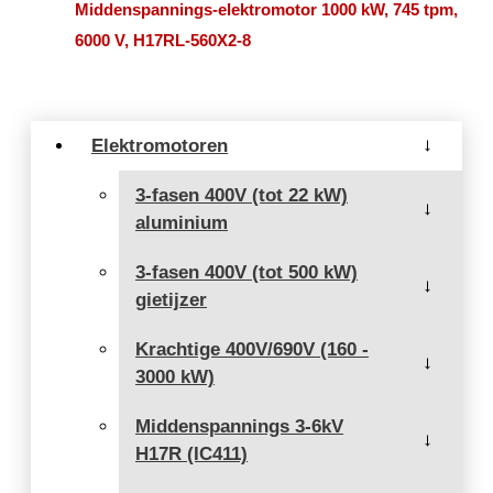
Middenspannings-elektromotor 1000 kW, 745 tpm,
6000 V, H17RL-560X2-8
Elektromotoren
→
3-fasen 400V (tot 22 kW)
→
aluminium
3-fasen 400V (tot 500 kW)
→
gietijzer
Krachtige 400V/690V (160 -
→
3000 kW)
Middenspannings 3-6kV
→
H17R (IC411)