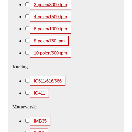
2500 kW
2650 kW
2800 kW
3000 kW
2-polen/3000 tpm
3150 kW
3300 kW
3350 kW
3360 kW
4-polen/1500 tpm
3500 kW
3550 kW
3700 kW
3750 kW
6-polen/1000 tpm
4000 kW
4100 kW
4250 kW
4500 kW
8-polen/750 tpm
4850 kW
5000 kW
5200 kW
5600 kW
10-polen/600 tpm
Koeling
IC611/616/666
IC411
Motorversie
IMB35