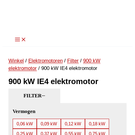
Ga
naar
de
inhoud
Winkel
/
Elektromotoren
/
Filter
/
900 kW
elektromotor
/ 900 kW IE4 elektromotor
900 kW IE4 elektromotor
FILTER
Vermogen
0,06 kW
0,09 kW
0,12 kW
0,18 kW
0,25 kW
0,37 kW
0,55 kW
0,75 kW