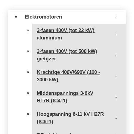
Elektromotoren
→
3-fasen 400V (tot 22 kW)
→
aluminium
3-fasen 400V (tot 500 kW)
→
gietijzer
Krachtige 400V/690V (160 -
→
3000 kW)
Middenspannings 3-6kV
→
H17R (IC411)
Hoogspanning 6-11 kV H27R
→
(IC611)