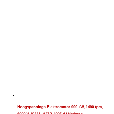
Hoogspannings-Elektromotor 900 kW, 1490 tpm,
6000 V, IC611, H27R-4005-4 / Verkoop