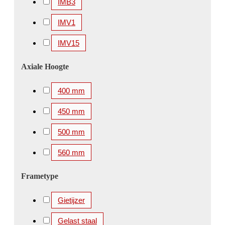
IMB3
IMV1
IMV15
Axiale Hoogte
400 mm
450 mm
500 mm
560 mm
Frametype
Gietijzer
Gelast staal