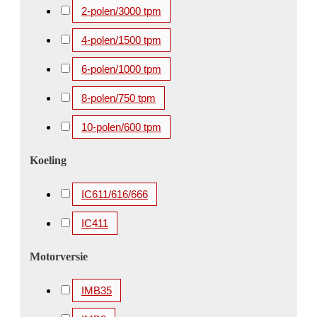
2500 kW
2650 kW
2800 kW
3000 kW
2-polen/3000 tpm
3150 kW
3300 kW
3350 kW
3360 kW
4-polen/1500 tpm
3500 kW
3550 kW
3700 kW
3750 kW
6-polen/1000 tpm
4000 kW
4100 kW
4250 kW
4500 kW
8-polen/750 tpm
4850 kW
5000 kW
5200 kW
5600 kW
10-polen/600 tpm
Koeling
IC611/616/666
IC411
Motorversie
IMB35