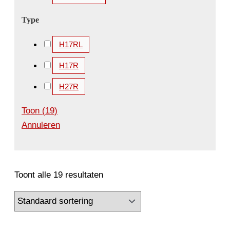
Type
H17RL
H17R
H27R
Toon
(
19
)
Annuleren
Toont alle 19 resultaten