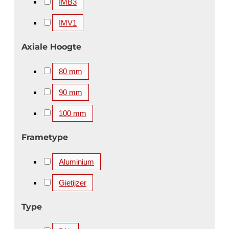
IMB3
IMV1
Axiale Hoogte
80 mm
90 mm
100 mm
Frametype
Aluminium
Gietijzer
Type