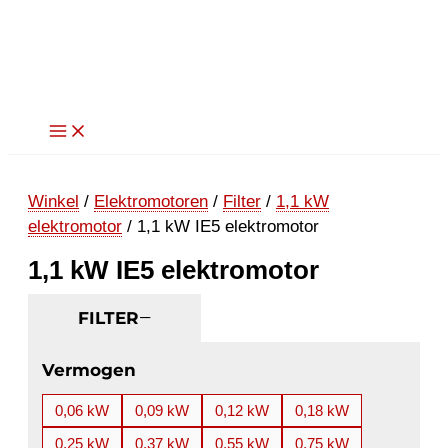
Ga
naar
de
inhoud
Winkel
/
Elektromotoren
/
Filter
/
1,1 kW
elektromotor
/ 1,1 kW IE5 elektromotor
1,1 kW IE5 elektromotor
FILTER
Vermogen
0,06 kW
0,09 kW
0,12 kW
0,18 kW
0,25 kW
0,37 kW
0,55 kW
0,75 kW