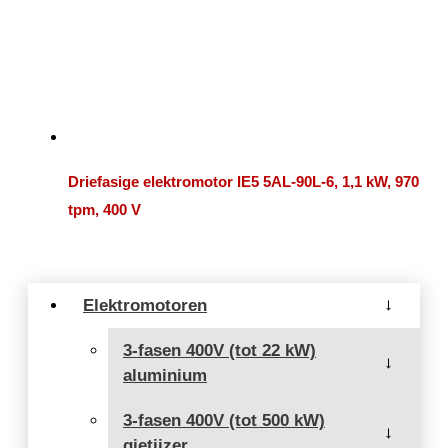
Driefasige elektromotor IE5 5AL-90L-6, 1,1 kW, 970
tpm, 400 V
Elektromotoren
→
3-fasen 400V (tot 22 kW)
→
aluminium
3-fasen 400V (tot 500 kW)
→
gietijzer