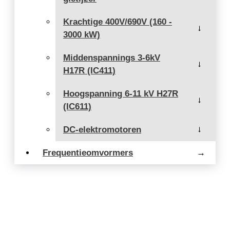
Krachtige 400V/690V (160 -
→
3000 kW)
Middenspannings 3-6kV
→
H17R (IC411)
Hoogspanning 6-11 kV H27R
→
(IC611)
DC-elektromotoren
→
Frequentieomvormers
→