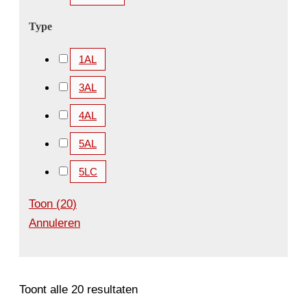
Type
1AL
3AL
4AL
5AL
5LC
Toon
(
20
)
Annuleren
Toont alle 20 resultaten