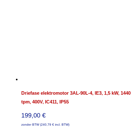
Driefase elektromotor 3AL-90L-4, IE3, 1,5 kW, 1440
tpm, 400V, IC411, IP55
199,00
€
zonder BTW (
240,79
€
incl. BTW)