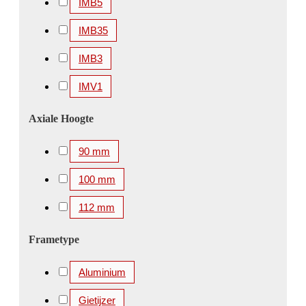
IMB5
IMB35
IMB3
IMV1
Axiale Hoogte
90 mm
100 mm
112 mm
Frametype
Aluminium
Gietijzer