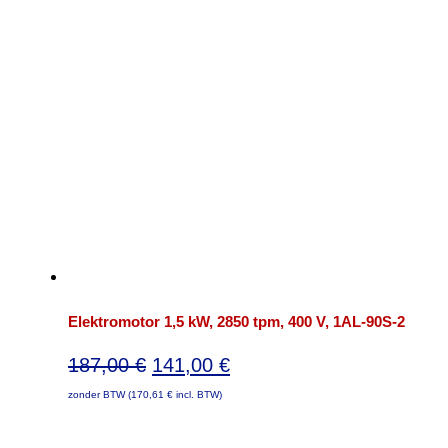
Elektromotor 1,5 kW, 2850 tpm, 400 V, 1AL-90S-2
Oorspronkelijke
Huidige
187,00
€
141,00
€
prijs
prijs
zonder BTW (
170,61
€
incl. BTW)
was:
is:
187,00 €.
141,00 €.