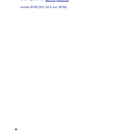
prijs
prijs
zonder BTW (
331,54
€
incl. BTW)
was:
is:
364,00 €.
274,00 €.