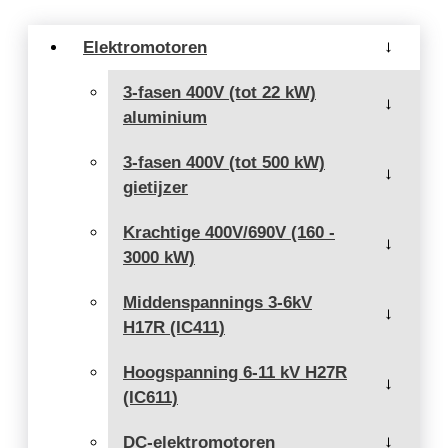
Elektromotoren
→
3-fasen 400V (tot 22 kW)
→
aluminium
3-fasen 400V (tot 500 kW)
→
gietijzer
Krachtige 400V/690V (160 -
→
3000 kW)
Middenspannings 3-6kV
→
H17R (IC411)
Hoogspanning 6-11 kV H27R
→
(IC611)
DC-elektromotoren
→