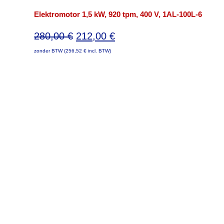
Elektromotor 1,5 kW, 920 tpm, 400 V, 1AL-100L-6
Oorspronkelijke
Huidige
280,00
€
212,00
€
prijs
prijs
zonder BTW (
256,52
€
incl. BTW)
was:
is:
280,00 €.
212,00 €.