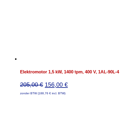
Elektromotor 1,5 kW, 1400 tpm, 400 V, 1AL-90L-4
Oorspronkelijke
Huidige
205,00
€
156,00
€
prijs
prijs
zonder BTW (
188,76
€
incl. BTW)
was:
is:
205,00 €.
156,00 €.