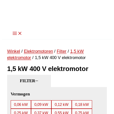
Ga
naar
de
inhoud
Winkel
/
Elektromotoren
/
Filter
/
1,5 kW
elektromotor
/ 1,5 kW 400 V elektromotor
1,5 kW 400 V elektromotor
FILTER
Vermogen
0,06 kW
0,09 kW
0,12 kW
0,18 kW
0,25 kW
0,37 kW
0,55 kW
0,75 kW