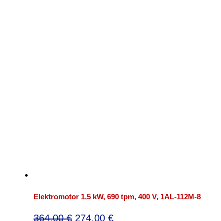
Elektromotor 1,5 kW, 690 tpm, 400 V, 1AL-112M-8
Oorspronkelijke
Huidige
364,00
€
274,00
€