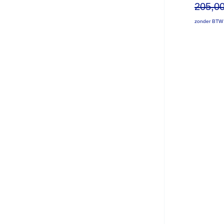
205,0
zonder BTW 