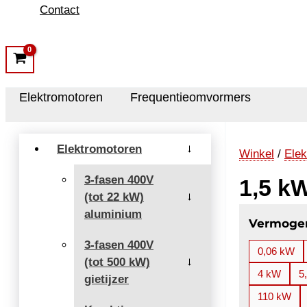
Contact
Elektromotoren
Frequentieomvormers
Elektromotoren
→
Winkel
/
Elek
3-fasen 400V
1,5 k
(tot 22 kW)
→
aluminium
Vermoge
3-fasen 400V
0,06 kW
(tot 500 kW)
→
4 kW
5
gietijzer
110 kW