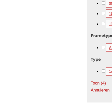
9
1
1
Frametyp
A
Type
1
Toon
(
4
)
Annuleren