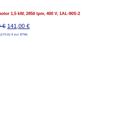
otor 1,5 kW, 2850 tpm, 400 V, 1AL-90S-2
Oorspronkelijke
Huidige
0
€
141,00
€
prijs
prijs
(
170,61
€
incl. BTW)
was:
is:
187,00 €.
141,00 €.