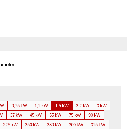
romotor
kW
0,75 kW
1,1 kW
1,5 kW
2,2 kW
3 kW
kW
37 kW
45 kW
55 kW
75 kW
90 kW
225 kW
250 kW
280 kW
300 kW
315 kW