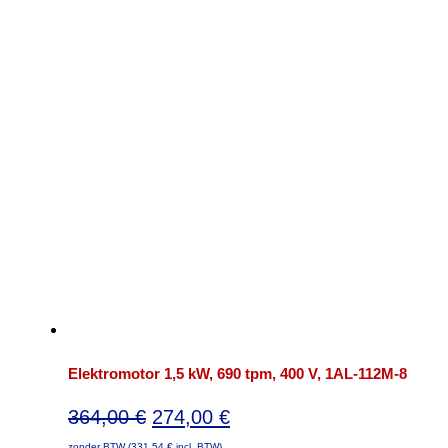
Elektromotor 1,5 kW, 690 tpm, 400 V, 1AL-112M-8
Oorspronkelijke
Huidige
364,00
€
274,00
€
prijs
prijs
zonder BTW (
331,54
€
incl. BTW)