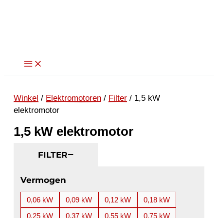
Ga
naar
de
inhoud
Winkel
/
Elektromotoren
/
Filter
/ 1,5 kW
elektromotor
1,5 kW elektromotor
FILTER
Vermogen
0,06 kW
0,09 kW
0,12 kW
0,18 kW
0,25 kW
0,37 kW
0,55 kW
0,75 kW