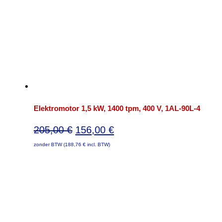
Elektromotor 1,5 kW, 1400 tpm, 400 V, 1AL-90L-4
Oorspronkelijke
Huidige
205,00
€
156,00
€
prijs
prijs
zonder BTW (
188,76
€
incl. BTW)
was:
is:
205,00 €.
156,00 €.