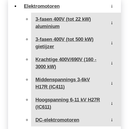
Elektromotoren
→
3-fasen 400V (tot 22 kW)
→
aluminium
3-fasen 400V (tot 500 kW)
→
gietijzer
Krachtige 400V/690V (160 -
→
3000 kW)
Middenspannings 3-6kV
→
H17R (IC411)
Hoogspanning 6-11 kV H27R
→
(IC611)
DC-elektromotoren
→