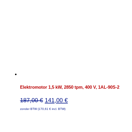
Elektromotor 1,5 kW, 2850 tpm, 400 V, 1AL-90S-2
Oorspronkelijke
Huidige
187,00
€
141,00
€
prijs
prijs
zonder BTW (
170,61
€
incl. BTW)
was:
is:
187,00 €.
141,00 €.