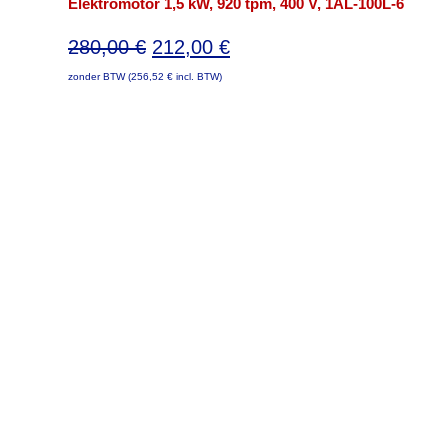
Elektromotor 1,5 kW, 920 tpm, 400 V, 1AL-100L-6
Oorspronkelijke
Huidige
280,00
€
212,00
€
prijs
prijs
zonder BTW (
256,52
€
incl. BTW)
was:
is:
280,00 €.
212,00 €.