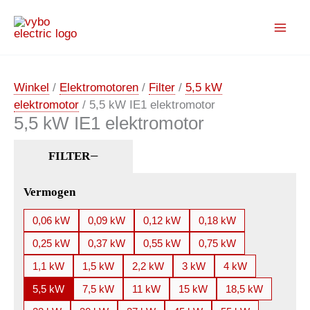
Ga
naar
de
inhoud
Winkel
/
Elektromotoren
/
Filter
/
5,5 kW
elektromotor
/ 5,5 kW IE1 elektromotor
5,5 kW IE1 elektromotor
FILTER
Vermogen
0,06 kW
0,09 kW
0,12 kW
0,18 kW
0,25 kW
0,37 kW
0,55 kW
0,75 kW
1,1 kW
1,5 kW
2,2 kW
3 kW
4 kW
5,5 kW
7,5 kW
11 kW
15 kW
18,5 kW