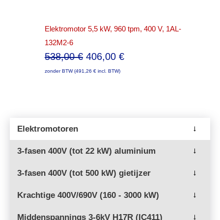
Elektromotor 5,5 kW, 960 tpm, 400 V, 1AL-
132M2-6
Oorspronkelijke
Huidige
538,00
€
406,00
€
prijs
prijs
zonder BTW (
491,26
€
incl. BTW)
was:
is:
538,00 €.
406,00 €.
Elektromotoren
→
3-fasen 400V (tot 22 kW) aluminium
→
3-fasen 400V (tot 500 kW) gietijzer
→
Krachtige 400V/690V (160 - 3000 kW)
→
Middenspannings 3-6kV H17R (IC411)
→