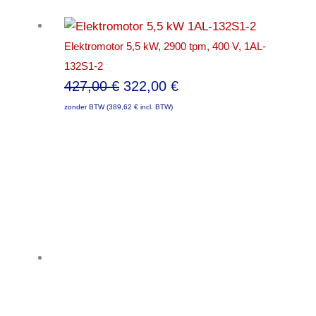
442,00 €.
334,00 €.
Elektromotor 5,5 kW, 2900 tpm, 400 V, 1AL-
132S1-2
Oorspronkelijke
Huidige
427,00
€
322,00
€
prijs
prijs
zonder BTW (
389,62
€
incl. BTW)
was:
is:
427,00 €.
322,00 €.