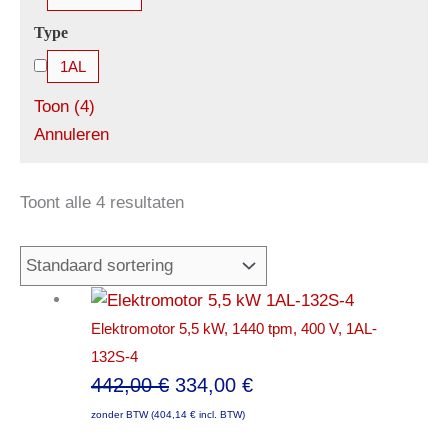
Type
1AL
Toon
(
4
)
Annuleren
Toont alle 4 resultaten
Elektromotor 5,5 kW, 1440 tpm, 400 V, 1AL-
132S-4
Oorspronkelijke
Huidige
442,00
€
334,00
€
prijs
prijs
zonder BTW (
404,14
€
incl. BTW)
was:
is: