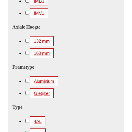
IMB3
IMV1
Axiale Hoogte
132 mm
160 mm
Frametype
Aluminium
Gietijzer
Type
4AL