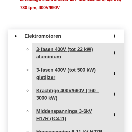
730 tpm, 400V/690V
Elektromotoren
→
3-fasen 400V (tot 22 kW)
→
aluminium
3-fasen 400V (tot 500 kW)
→
gietijzer
Krachtige 400V/690V (160 -
→
3000 kW)
Middenspannings 3-6kV
→
H17R (IC411)
Hoogspanning 6-11 kV H27R