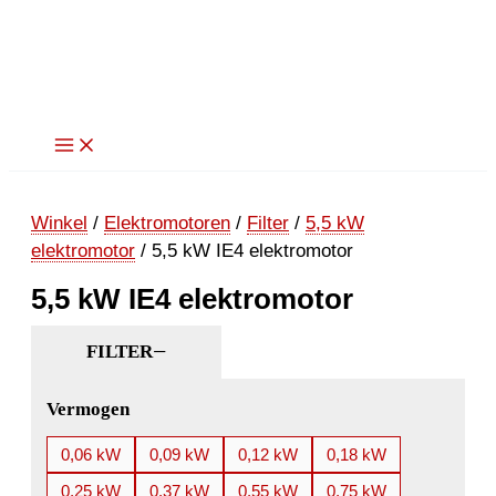
Ga
naar
de
inhoud
Winkel
/
Elektromotoren
/
Filter
/
5,5 kW
elektromotor
/ 5,5 kW IE4 elektromotor
5,5 kW IE4 elektromotor
FILTER
Vermogen
0,06 kW
0,09 kW
0,12 kW
0,18 kW
0,25 kW
0,37 kW
0,55 kW
0,75 kW