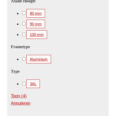
Axiale Hoogte
80 mm
90 mm
100 mm
Frametype
Aluminium
Type
3AL
Toon
(
4
)
Annuleren