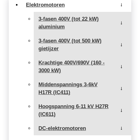
Elektromotoren
→
3-fasen 400V (tot 22 kW)
→
aluminium
3-fasen 400V (tot 500 kW)
→
gietijzer
Krachtige 400V/690V (160 -
→
3000 kW)
Middenspannings 3-6kV
→
H17R (IC411)
Hoogspanning 6-11 kV H27R
→
(IC611)
DC-elektromotoren
→