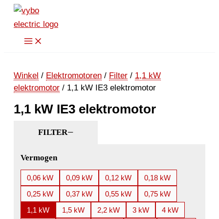
Ga
naar
de
inhoud
Winkel
/
Elektromotoren
/
Filter
/
1,1 kW
elektromotor
/ 1,1 kW IE3 elektromotor
1,1 kW IE3 elektromotor
FILTER
Vermogen
0,06 kW
0,09 kW
0,12 kW
0,18 kW
0,25 kW
0,37 kW
0,55 kW
0,75 kW
1,1 kW
1,5 kW
2,2 kW
3 kW
4 kW