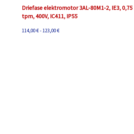
Driefase elektromotor 3AL-80M1-2, IE3, 0,75
tpm, 400V, IC411, IP55
Prijsklasse:
114,00
€
-
123,00
€
114,00 €
tot
123,00 €