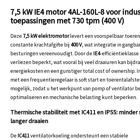
7,5 kW IE4 motor 4AL-160L-8 voor indus
toepassingen met 730 tpm (400 V)
Deze
7,5 kW elektromotor
levert een voorspelbaar toeren
constante krachtafgifte bij
400 V
, wat integratie in gangba
besturingen vereenvoudigt. Door de
IE4
-efficiëntieklass
verliezen beperkt, wat vooral bij veel draaiuren kan bijdr
energiekosten en een gunstiger total cost of ownership. 
met een frequentieregelaar is soft start en toerentalafs
mogelijk, zodat u het werkpunt van pomp of ventilator b
optimaliseren en mechanische belasting kunt beperken.
Thermische stabiliteit met IC411 en IP55: minder 
langer draaien
De
IC411
ventilatorkoeling ondersteunt een stabiele