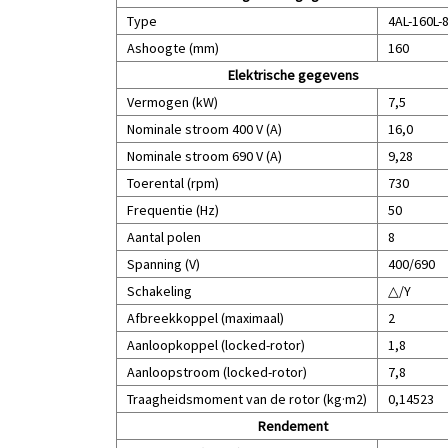
Type
4AL-160L-
Ashoogte (mm)
160
Elektrische gegevens
Vermogen (kW)
7,5
Nominale stroom 400 V (A)
16,0
Nominale stroom 690 V (A)
9,28
Toerental (rpm)
730
Frequentie (Hz)
50
Aantal polen
8
Spanning (V)
400/690
Schakeling
△/Y
Afbreekkoppel (maximaal)
2
Aanloopkoppel (locked-rotor)
1,8
Aanloopstroom (locked-rotor)
7,8
Traagheidsmoment van de rotor (kg·m2)
0,14523
Rendement