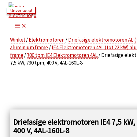
Ga
Uitverkoop!
Uitverkoop!
naar
de
inhoud
Winkel
/
Elektromotoren
/
Driefasige elektromotoren AL (
aluminium frame
/
IE4 Elektromotoren 4AL (tot 22 kW) a
frame
/
700 tpm IE4 Elektromotoren 4AL
/ Driefasige elek
7,5 kW, 730 tpm, 400 V, 4AL-160L-8
Driefasige elektromotoren IE4 7,5 kW,
400 V, 4AL-160L-8