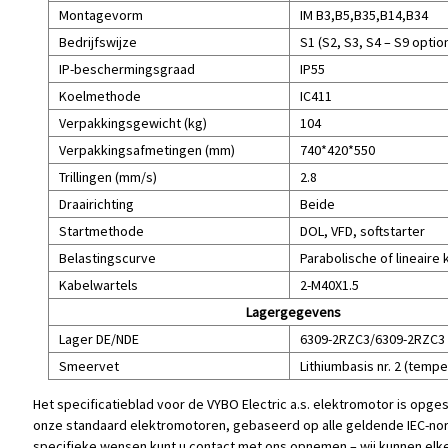
Montagevorm
IM B3,B5,B35,B14,B34
Bedrijfswijze
S1 (S2, S3, S4 – S9 optio
IP-beschermingsgraad
IP55
Koelmethode
IC411
Verpakkingsgewicht (kg)
104
Verpakkingsafmetingen (mm)
740*420*550
Trillingen (mm/s)
2.8
Draairichting
Beide
Startmethode
DOL, VFD, softstarter
Belastingscurve
Parabolische of lineaire 
Kabelwartels
2-M40X1.5
Lagergegevens
Lager DE/NDE
6309-2RZC3/6309-2RZC3
Smeervet
Lithiumbasis nr. 2 (temp
Het specificatieblad voor de VYBO Electric a.s. elektromotor is opge
onze standaard elektromotoren, gebaseerd op alle geldende IEC-no
specifieke wensen kunt u contact met ons opnemen – wij kunnen elk