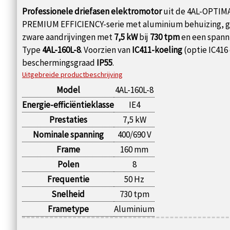
Professionele driefasen elektromotor
uit de 4AL-OPTIM
PREMIUM EFFICIENCY-serie met aluminium behuizing, g
zware aandrijvingen met
7,5 kW
bij
730 tpm
en een spann
Type
4AL-160L-8
. Voorzien van
IC411-koeling
(optie IC416
beschermingsgraad
IP55
.
Uitgebreide productbeschrijving
Model
4AL-160L-8
Energie-efficiëntieklasse
IE4
Prestaties
7,5 kW
Nominale spanning
400/690 V
Frame
160 mm
Polen
8
Frequentie
50 Hz
Snelheid
730 tpm
Frametype
Aluminium