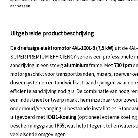
aanpassen.
Uitgebreide productbeschrijving
De
driefasige elektromotor 4AL-160L-8 (7,5 kW)
uit de 4A
SUPER PREMIUM EFFICIENCY-serie is een professionele in
aandrijving in een stevig
aluminium
frame. Met
730 tpm
e
motor geschikt voor transportbanden, mixers, roerwerke
doseersystemen en tandwielkast-aandrijvingen waar een 
efficiënte aandrijving nodig is. De combinatie van hoog r
een industrieel ontwerp maakt hem inzetbaar voor zowel
onderhoud/vervanging in bestaande installaties. Standaar
uitgevoerd met
IC411-koeling
(optioneel externe koeling
beschermingsgraad
IP55
, wat helpt tegen stof en waterst
veeleisende omgevingen.