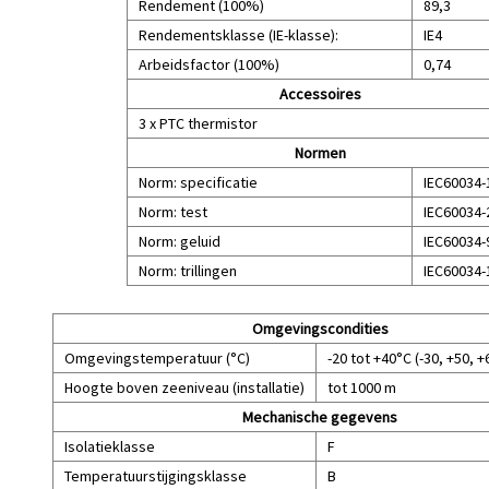
Rendement (100%)
89,3
Rendementsklasse (IE-klasse):
IE4
Arbeidsfactor (100%)
0,74
Accessoires
3 x PTC thermistor
Normen
Norm: specificatie
IEC60034-
Norm: test
IEC60034-
Norm: geluid
IEC60034-
Norm: trillingen
IEC60034-
Omgevingscondities
Omgevingstemperatuur (°C)
-20 tot +40°C (-30, +50, 
Hoogte boven zeeniveau (installatie)
tot 1000 m
Mechanische gegevens
Isolatieklasse
F
Temperatuurstijgingsklasse
B