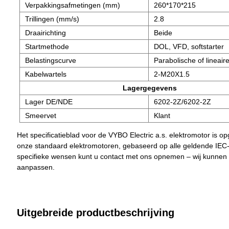
Verpakkingsafmetingen (mm)
260*170*215
Trillingen (mm/s)
2.8
Draairichting
Beide
Startmethode
DOL, VFD, softstarter
Belastingscurve
Parabolische of lineaire
Kabelwartels
2-M20X1.5
Lagergegevens
Lager DE/NDE
6202-2Z/6202-2Z
Smeervet
Klant
Het specificatieblad voor de VYBO Electric a.s. elektromotor is o
onze standaard elektromotoren, gebaseerd op alle geldende IEC
specifieke wensen kunt u contact met ons opnemen – wij kunnen
aanpassen.
Uitgebreide productbeschrijving