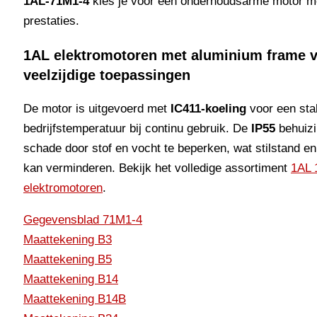
1AL-71M1-4
kies je voor een onderhoudsarme motor m
prestaties.
1AL elektromotoren met aluminium frame 
veelzijdige toepassingen
De motor is uitgevoerd met
IC411-koeling
voor een sta
bedrijfstemperatuur bij continu gebruik. De
IP55
behuizi
schade door stof en vocht te beperken, wat stilstand e
kan verminderen. Bekijk het volledige assortiment
1AL 
elektromotoren
.
Gegevensblad 71M1-4
Maattekening B3
Maattekening B5
Maattekening B14
Maattekening B14B