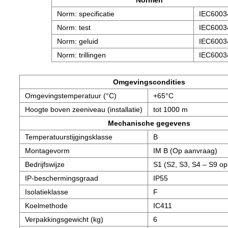
Norm: specificatie
IEC6003
Norm: test
IEC6003
Norm: geluid
IEC6003
Norm: trillingen
IEC6003
Omgevingscondities
Omgevingstemperatuur (°C)
+65°C
Hoogte boven zeeniveau (installatie)
tot 1000 m
Mechanische gegevens
Temperatuurstijgingsklasse
B
Montagevorm
IM B (Op aanvraag)
Bedrijfswijze
S1 (S2, S3, S4 – S9 op
IP-beschermingsgraad
IP55
Isolatieklasse
F
Koelmethode
IC411
Verpakkingsgewicht (kg)
6