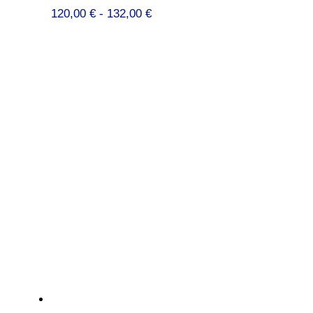
Prijsklasse:
120,00
€
-
132,00
€
120,00 €
tot
132,00 €