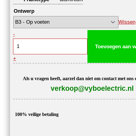
Ontwerp
Wissen
Elektromotor
-
0,55
Toevoegen aan w
kW,
+
680
tpm,
400
Als u vragen heeft, aarzel dan niet om contact met ons
V,
verkoop@vyboelectric.nl
1AL-
90L-
8
100% veilige betaling
aantal