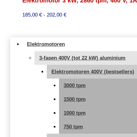
Elektromotor 3 kW, 2860 tpm, 400 V, 1
Prijsklasse:
185,00
€
-
202,00
€
185,00 €
tot
202,00 €
Elektromotoren
3-fasen 400V (tot 22 kW) aluminium
Elektromotoren 400V (bestsellers)
3000 tpm
1500 tpm
1000 tpm
750 tpm