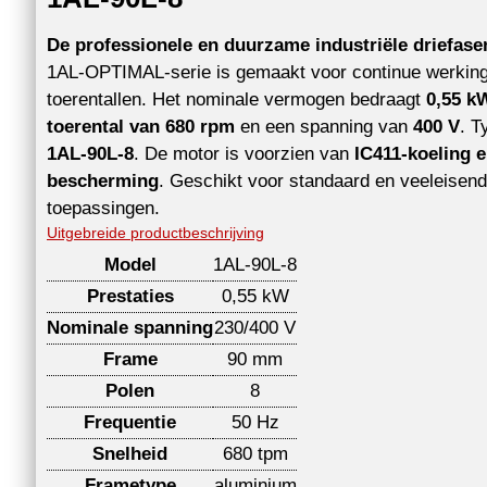
De professionele en duurzame industriële driefas
1AL-OPTIMAL-serie is gemaakt voor continue werking 
toerentallen. Het nominale vermogen bedraagt
0,55 kW
toerental van 680 rpm
en een spanning van
400 V
. T
1AL-90L-8
. De motor is voorzien van
IC411-koeling e
bescherming
. Geschikt voor standaard en veeleisend
toepassingen.
Uitgebreide productbeschrijving
Model
1AL-90L-8
Prestaties
0,55 kW
Nominale spanning
230/400 V
Frame
90 mm
Polen
8
Frequentie
50 Hz
Snelheid
680 tpm
Frametype
aluminium