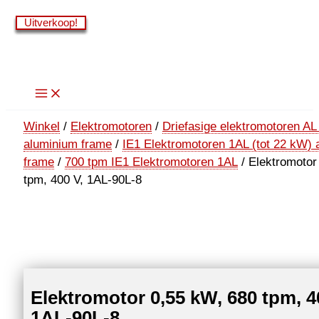
Ga
Uitverkoop!
Uitverkoop!
Uitverkoop!
Uitverkoop!
Uitverkoop!
naar
de
inhoud
Winkel
/
Elektromotoren
/
Driefasige elektromotoren AL
aluminium frame
/
IE1 Elektromotoren 1AL (tot 22 kW)
frame
/
700 tpm IE1 Elektromotoren 1AL
/ Elektromotor
tpm, 400 V, 1AL-90L-8
Elektromotor 0,55 kW, 680 tpm, 4
1AL-90L-8