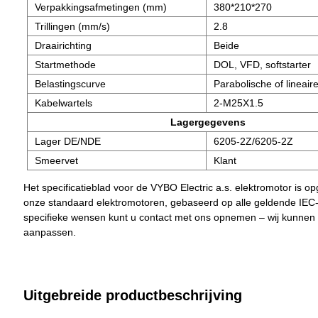
Verpakkingsafmetingen (mm)
380*210*270
Trillingen (mm/s)
2.8
Draairichting
Beide
Startmethode
DOL, VFD, softstarter
Belastingscurve
Parabolische of lineaire
Kabelwartels
2-M25X1.5
Lagergegevens
Lager DE/NDE
6205-2Z/6205-2Z
Smeervet
Klant
Het specificatieblad voor de VYBO Electric a.s. elektromotor is o
onze standaard elektromotoren, gebaseerd op alle geldende IEC
specifieke wensen kunt u contact met ons opnemen – wij kunnen
aanpassen.
Uitgebreide productbeschrijving