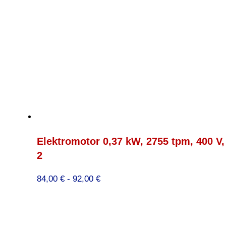
Elektromotor 0,37 kW, 2755 tpm, 400 V
2
Prijsklasse:
84,00
€
-
92,00
€
84,00 €
tot
92,00 €