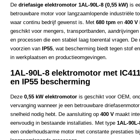
De
driefasige elektromotor 1AL-90L-8 (0,55 kW)
is e
betrouwbare motor voor langzaamlopende industriële t
waar continu bedrijf gewenst is. Met
680 tpm
en
400 V
geschikt voor mengers, transportbanden, aandrijvingen
en processen die een stabiel laag toerental vragen. De 
voorzien van
IP55
, wat bescherming biedt tegen stof en
in werkplaatsen en productieomgevingen.
1AL-90L-8 elektromotor met
IC41
en
IP55
bescherming
Deze
0,55 kW elektromotor
is geschikt voor OEM, on
vervanging wanneer je een betrouwbare driefasenmotor
snelheid nodig hebt. De aansluiting op
400 V
maakt inte
eenvoudig in bestaande installaties. Met type
1AL-90L-
een onderhoudsarme motor met constante prestaties bi