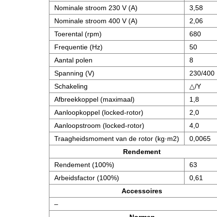
Nominale stroom 230 V (A)
3,58
Nominale stroom 400 V (A)
2,06
Toerental (rpm)
680
Frequentie (Hz)
50
Aantal polen
8
Spanning (V)
230/400
Schakeling
△/Y
Afbreekkoppel (maximaal)
1,8
Aanloopkoppel (locked-rotor)
2,0
Aanloopstroom (locked-rotor)
4,0
Traagheidsmoment van de rotor (kg·m2)
0,0065
Rendement
Rendement (100%)
63
Arbeidsfactor (100%)
0,61
Accessoires
–
Normen