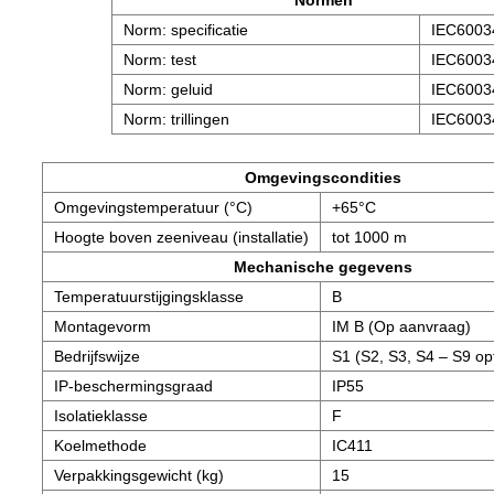
Norm: specificatie
IEC6003
Norm: test
IEC6003
Norm: geluid
IEC6003
Norm: trillingen
IEC6003
Omgevingscondities
Omgevingstemperatuur (°C)
+65°C
Hoogte boven zeeniveau (installatie)
tot 1000 m
Mechanische gegevens
Temperatuurstijgingsklasse
B
Montagevorm
IM B (Op aanvraag)
Bedrijfswijze
S1 (S2, S3, S4 – S9 op
IP-beschermingsgraad
IP55
Isolatieklasse
F
Koelmethode
IC411
Verpakkingsgewicht (kg)
15