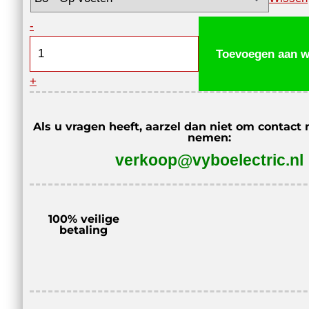
Driefase
-
elektromotor
Toevoegen aan w
3AL-
+
90L-
2,
IE3,
Als u vragen heeft, aarzel dan niet om contact 
nemen:
2,2
verkoop@vyboelectric.nl
kW,
2890
tpm,
400V,
100% veilige
betaling
IC411,
IP55
aantal