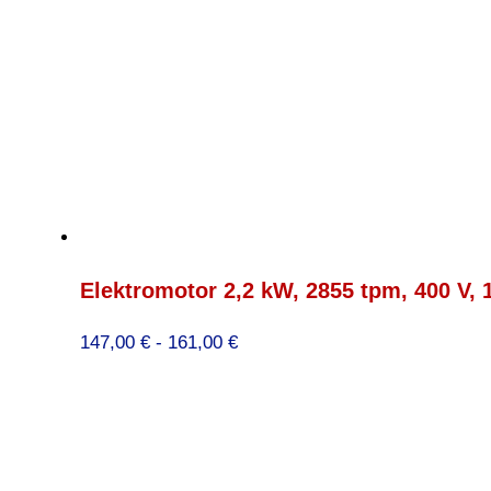
Elektromotor 2,2 kW, 2855 tpm, 400 V, 
Prijsklasse:
147,00
€
-
161,00
€
147,00 €
tot
161,00 €