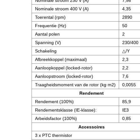
Nominale stroom 230 V (A)
7,56
Nominale stroom 400 V (A)
4,35
Toerental (rpm)
2890
Frequentie (Hz)
50
Aantal polen
2
Spanning (V)
230/400
Schakeling
△/Y
Afbreekkoppel (maximaal)
2,3
Aanloopkoppel (locked-rotor)
2,2
Aanloopstroom (locked-rotor)
7,6
Traagheidsmoment van de rotor (kg·m2)
0,0055
Rendement
Rendement (100%)
85,9
Rendementsklasse (IE-klasse):
IE3
Arbeidsfactor (100%)
0,85
Accessoires
3 x PTC thermistor