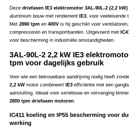
Deze
driefasen IE3 elektromotor 3AL-90L-2 (2,2 kW)
aluminium bouw met rendement
IE3
, voor veeleisende 
Met
2890 tpm
en
400V
is hij geschikt voor ventilatore
compressoren en transportbanden. Uitgevoerd met
IC4
voor bescherming in industriële omstandigheden.
3AL-90L-2 2,2 kW IE3 elektromoto
tpm voor dagelijks gebruik
Voor wie een betrouwbare aandrijving nodig heeft zond
2,2 kW
motor combineert
IE3
efficiëntie met een gang
aansluiting. Ideaal voor seriebouw en vervanging binne
2800 tpm driefasen motoren
.
IC411 koeling en IP55 bescherming voor d
werking