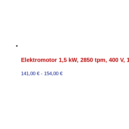
Elektromotor 1,5 kW, 2850 tpm, 400 V,
Prijsklasse:
141,00
€
-
154,00
€
141,00 €
tot
154,00 €