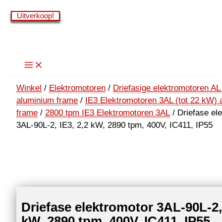
Ga
Uitverkoop!
Uitverkoop!
Uitverkoop!
Uitverkoop!
Uitverkoop!
Uitverkoop!
naar
de
inhoud
Winkel
/
Elektromotoren
/
Driefasige elektromotoren AL
aluminium frame
/
IE3 Elektromotoren 3AL (tot 22 kW)
frame
/
2800 tpm IE3 Elektromotoren 3AL
/ Driefase el
3AL-90L-2, IE3, 2,2 kW, 2890 tpm, 400V, IC411, IP55
Driefase elektromotor 3AL-90L-2, 
kW, 2890 tpm, 400V, IC411, IP55