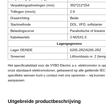
Verpakkingsafmetingen (mm)
392*212*254
Trillingen (mm/s)
2.8
Draairichting
Beide
Startmethode
DOL, VFD, softstarter
Belastingscurve
Parabolische of lineaire 
Kabelwartels
2-M25X1.5
Lagergegevens
Lager DE/NDE
6205-2RZ/6205-2RZ
Smeervet
Lithiumbasis nr. 2 (tem
Het specificatieblad voor de VYBO Electric a.s. elektromotor is o
onze standaard elektromotoren, gebaseerd op alle geldende IEC
specifieke wensen kunt u contact met ons opnemen – wij kunnen
aanpassen.
Uitgebreide productbeschrijving