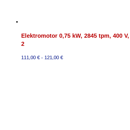
Elektromotor 0,75 kW, 2845 tpm, 400 V
2
Prijsklasse:
111,00
€
-
121,00
€
111,00 €
tot
121,00 €