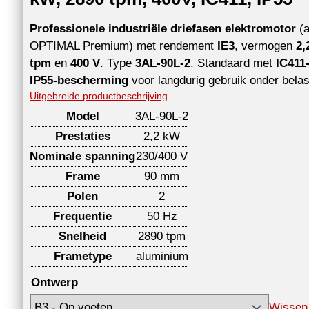
Professionele industriële driefasen elektromotor
(a
OPTIMAL Premium) met rendement
IE3
, vermogen
2,
tpm
en
400 V
. Type
3AL-90L-2
. Standaard met
IC411
IP55-bescherming
voor langdurig gebruik onder belas
Uitgebreide productbeschrijving
Model
3AL-90L-2
Prestaties
2,2 kW
Nominale spanning
230/400 V
Frame
90 mm
Polen
2
Frequentie
50 Hz
Snelheid
2890 tpm
Frametype
aluminium
Ontwerp
Wissen