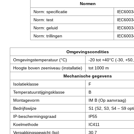
Normen
Norm: specificatie
IEC6003
Norm: test
IEC6003
Norm: geluid
IEC6003
Norm: trillingen
IEC6003
Omgevingscondities
Omgevingstemperatuur (°C)
-20 tot +40°C (-30, +50,
Hoogte boven zeeniveau (installatie)
tot 1000 m
Mechanische gegevens
Isolatieklasse
F
Temperatuurstijgingsklasse
B
Montagevorm
IM B (Op aanvraag)
Bedrijfswijze
S1 (S2, S3, S4 – S9 opt
IP-beschermingsgraad
IP55
Koelmethode
IC411
Verpakkingsgewicht (kg)
30,7