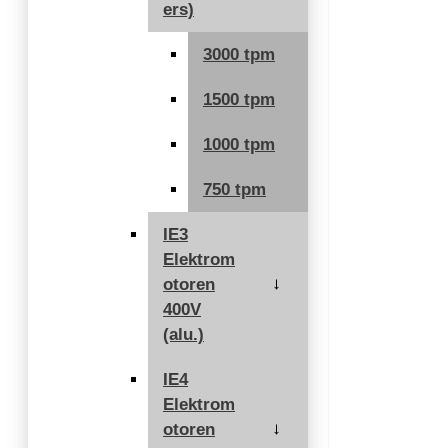
ers)
3000 tpm
1500 tpm
1000 tpm
750 tpm
IE3
Elektrom
otoren
→
400V
(alu.)
IE4
Elektrom
otoren
→