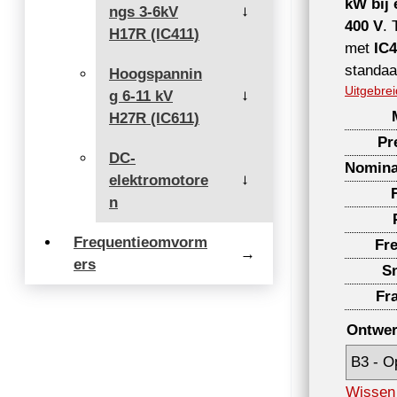
kW bij 
ngs 3-6kV
→
400 V
.
H17R (IC411)
met
IC4
standaa
Hoogspannin
Uitgebrei
g 6-11 kV
→
H27R (IC611)
Pr
DC-
Nomina
elektromotore
→
n
Frequentieomvorm
Fr
→
ers
S
Fr
Ontwe
Wissen