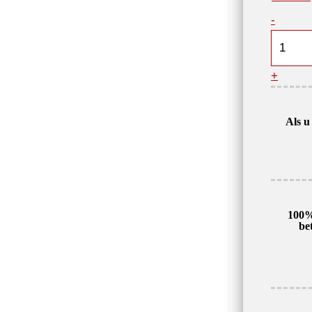
Elektr
-
7,5
kW,
+
2900
tpm,
400
Als u
V,
1AL-
132S2-
2
aantal
100%
be