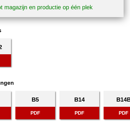
t magazijn en productie op één plek
s
2
ingen
B5
B14
B14
PDF
PDF
PDF