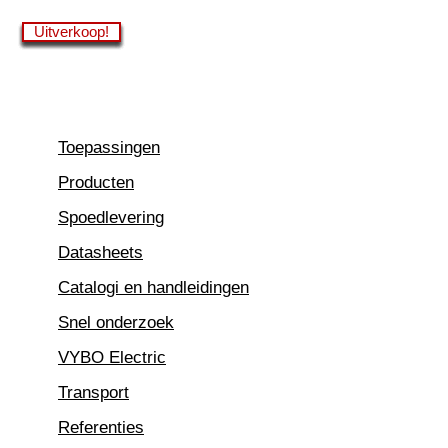
Ga
Uitverkoop!
Uitverkoop!
Uitverkoop!
Uitverkoop!
Uitverkoop!
Uitverkoop!
Uitverkoop!
Uitverkoop!
Uitverkoop!
naar
de
inhoud
Toepassingen
Producten
Spoedlevering
Datasheets
Catalogi en handleidingen
Snel onderzoek
VYBO Electric
Transport
Referenties