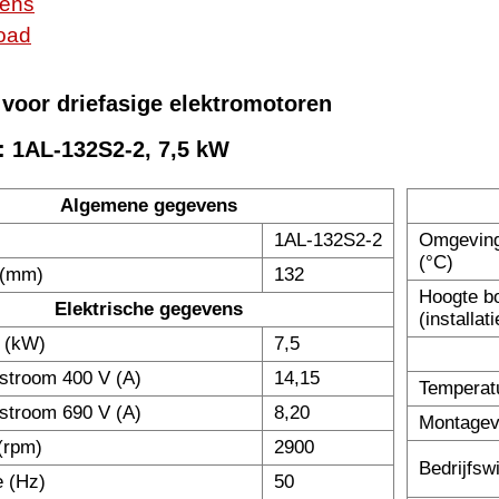
ens
oad
 voor driefasige elektromotoren
: 1AL-132S2-2, 7,5 kW
Algemene gegevens
1AL-132S2-2
Omgeving
(°C)
 (mm)
132
Hoogte b
Elektrische gegevens
(installati
 (kW)
7,5
stroom 400 V (A)
14,15
Temperatu
stroom 690 V (A)
8,20
Montage
(rpm)
2900
Bedrijfsw
e (Hz)
50