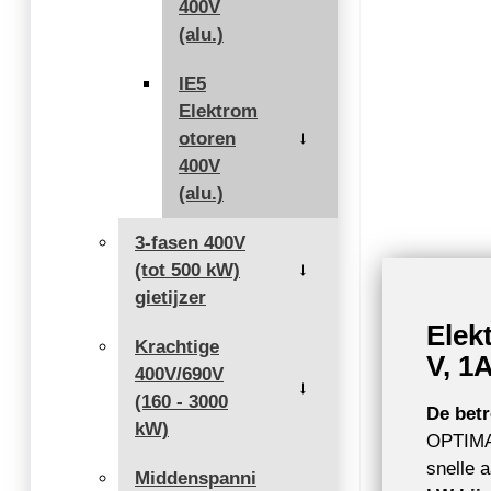
400V
(alu.)
IE5
Elektrom
otoren
→
400V
(alu.)
3-fasen 400V
(tot 500 kW)
→
gietijzer
Elek
Krachtige
V, 1
400V/690V
→
(160 - 3000
De betr
kW)
OPTIMAL
snelle 
Middenspanni