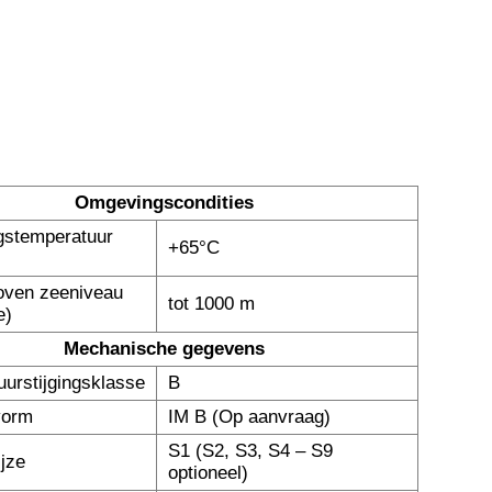
Omgevingscondities
stemperatuur
+65°C
oven zeeniveau
tot 1000 m
e)
Mechanische gegevens
urstijgingsklasse
B
vorm
IM B (Op aanvraag)
S1 (S2, S3, S4 – S9
ijze
optioneel)