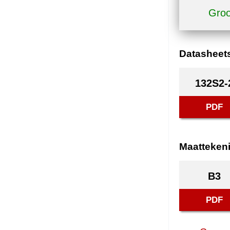
Groo
Datasheet
132S2-
PDF
Maatteken
B3
PDF