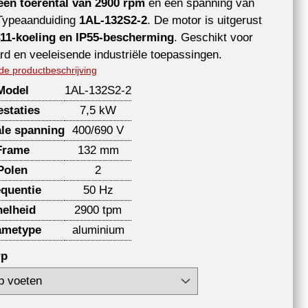
een toerental van 2900 rpm
en een spanning van
 Typeaanduiding
1AL-132S2-2
. De motor is uitgerust
11-koeling en IP55-bescherming
. Geschikt voor
rd en veeleisende industriële toepassingen.
de productbeschrijving
Model
1AL-132S2-2
estaties
7,5 kW
le spanning
400/690 V
Frame
132 mm
Polen
2
equentie
50 Hz
nelheid
2900 tpm
ametype
aluminium
rp