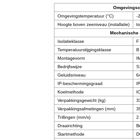
Omgevingsc
Omgevingstemperatuur (°C)
-
Hoogte boven zeeniveau (installatie)
t
Mechanische
Isolatieklasse
F
Temperatuurstijgingsklasse
B
Montagevorm
I
Bedrijfswijze
S
Geluidsniveau
6
IP-beschermingsgraad
I
Koelmethode
I
Verpakkingsgewicht (kg)
3
Verpakkingsafmetingen (mm)
3
Trillingen (mm/s)
2
Draairichting
B
Startmethode
D