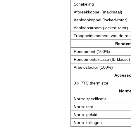
Schakeling
Afbreekkoppel (maximaal)
Aanloopkoppel (locked-rotor)
Aanloopstroom (locked-rotor)
Traagheidsmoment van de roto
Rendem
Rendement (100%)
Rendementsklasse (IE-klasse)
Arbeidsfactor (100%)
Accesso
3 x PTC thermistor
Norm
Norm: specificatie
Norm: test
Norm: geluid
Norm: trillingen