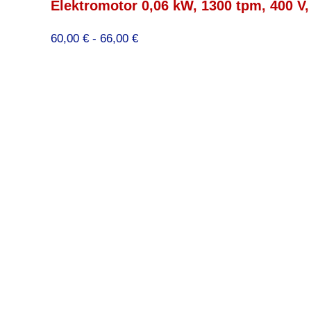
Elektromotor 0,06 kW, 1300 tpm, 400 V,
Prijsklasse:
60,00
€
-
66,00
€
60,00 €
tot
66,00 €