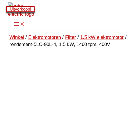
Ga
Uitverkoop!
Uitverkoop!
Uitverkoop!
Uitverkoop!
Uitverkoop!
Uitverkoop!
Uitverkoop!
Uitverkoop!
naar
de
inhoud
Winkel
/
Elektromotoren
/
Filter
/
1,5 kW elektromotor
/
rendement-5LC-90L-4, 1,5 kW, 1460 tpm, 400V