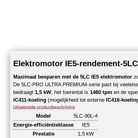
Elektromotor IE5-rendement-5LC-
Maximaal besparen met de 5LC IE5 elektromotor
zo
De 5LC-PRO ULTRA PREMIUM-serie past bij veeleisen
bedraagt
1,5 kW
, het toerental is
1460 tpm
en de span
IC411-koeling
(mogelijkheid tot externe
IC416-koelin
Uitgebreide productbeschrijving
Model
5LC-90L-4
Energie-efficiëntieklasse
IE5
Prestatie
1,5 kW