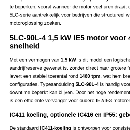
te beperken, vooral wanneer de motor veel uren draait 
5LC-serie aantrekkelijk voor bedrijven die structureel w
motoroplossing zoeken.
5LC-90L-4 1,5 kW IE5 motor voor 4
snelheid
Met een vermogen van
1,5 kW
is dit model een logisc
aandrijfreserve gewenst is, zonder direct naar grotere 
levert een stabiel toerental rond
1460 tpm
, wat hem bre
configuraties. Typeaanduiding
5LC-90L-4
is handig voor
downtime beperkt kan blijven. Door het hoge rendement 
is een efficiënte vervanger voor oudere IE2/IE3-motoren
IC411 koeling, optionele IC416 en IP55: ge
De standaard
IC411-koeling
is ontworpen voor consiste