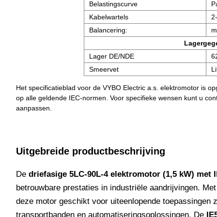
Belastingscurve
P
Kabelwartels
2
Balancering:
m
Lagergeg
Lager DE/NDE
6
Smeervet
L
Het specificatieblad voor de VYBO Electric a.s. elektromotor is 
op alle geldende IEC-normen. Voor specifieke wensen kunt u co
aanpassen.
Uitgebreide productbeschrijving
De
driefasige 5LC-90L-4 elektromotor (1,5 kW) met
betrouwbare prestaties in industriële aandrijvingen. Me
deze motor geschikt voor uiteenlopende toepassingen z
transportbanden en automatiseringsoplossingen. De
IE