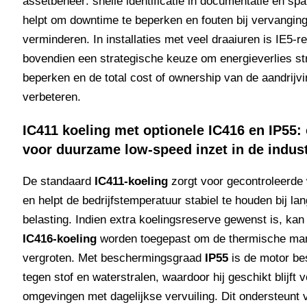
assetbeheer: snelle identificatie in documentatie en spar
helpt om downtime te beperken en fouten bij vervanging
verminderen. In installaties met veel draaiuren is IE5-
bovendien een strategische keuze om energieverlies str
beperken en de total cost of ownership van de aandrijvi
verbeteren.
IC411 koeling met optionele IC416 en IP55
voor duurzame low-speed inzet in de indust
De standaard
IC411-koeling
zorgt voor gecontroleerde
en helpt de bedrijfstemperatuur stabiel te houden bij la
belasting. Indien extra koelingsreserve gewenst is, kan
IC416-koeling
worden toegepast om de thermische mar
vergroten. Met beschermingsgraad
IP55
is de motor b
tegen stof en waterstralen, waardoor hij geschikt blijft v
omgevingen met dagelijkse vervuiling. Dit ondersteunt 