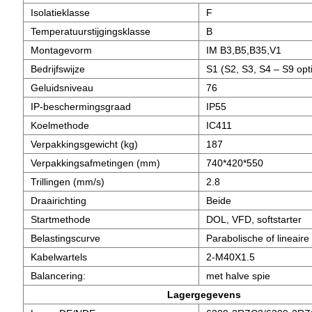
Isolatieklasse
F
Temperatuurstijgingsklasse
B
Montagevorm
IM B3,B5,B35,V1
Bedrijfswijze
S1 (S2, S3, S4 – S9 opt
Geluidsniveau
76
IP-beschermingsgraad
IP55
Koelmethode
IC411
Verpakkingsgewicht (kg)
187
Verpakkingsafmetingen (mm)
740*420*550
Trillingen (mm/s)
2.8
Draairichting
Beide
Startmethode
DOL, VFD, softstarter
Belastingscurve
Parabolische of lineaire 
Kabelwartels
2-M40X1.5
Balancering:
met halve spie
Lagergegevens