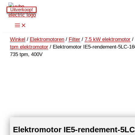
Ga
Uitverkoop!
Uitverkoop!
Uitverkoop!
Uitverkoop!
naar
de
inhoud
Winkel
/
Elektromotoren
/
Filter
/
7,5 kW elektromotor
/
tpm elektromotor
/ Elektromotor IE5-rendement-5LC-16
735 tpm, 400V
Elektromotor IE5-rendement-5LC