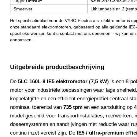
Lager DE/NDE
6309-2RZC3/6309-2RZ
Smeervet
Lithiumbasis nr. 2 (tem
Het specificatieblad voor de VYBO Electric a.s. elektromotor is o
onze standaard elektromotoren, gebaseerd op alle geldende IEC
specifieke wensen kunt u contact met ons opnemen – wij kunnen
aanpassen.
Uitgebreide productbeschrijving
De
5LC-160L-8 IE5 elektromotor (7,5 kW)
is een 8-pol
motor voor industriële toepassingen waar lage snelheid,
koppelafgifte en een efficiënt energieprofiel centraal st
nominaal toerental van
735 tpm
en een aansluiting op
4
model geschikt voor transportinstallaties, roerwerken,
doseersystemen en aandrijvingen met reductie waar rus
continu inzet vereist zijn. De
IE5 / ultra-premium effic