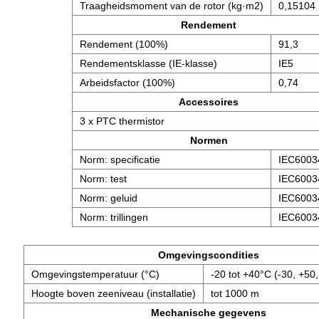
Traagheidsmoment van de rotor (kg·m2)
0,15104
Rendement
Rendement (100%)
91,3
Rendementsklasse (IE-klasse)
IE5
Arbeidsfactor (100%)
0,74
Accessoires
3 x PTC thermistor
Normen
Norm: specificatie
IEC6003
Norm: test
IEC6003
Norm: geluid
IEC6003
Norm: trillingen
IEC6003
Omgevingscondities
Omgevingstemperatuur (°C)
-20 tot +40°C (-30, +50,
Hoogte boven zeeniveau (installatie)
tot 1000 m
Mechanische gegevens