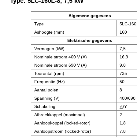
Type: 5LC-160L-8, 7,5 kW
Algemene gegevens
Type
5LC-160
Ashoogte (mm)
160
Elektrische gegevens
Vermogen (kW)
7,5
Nominale stroom 400 V (A)
16,9
Nominale stroom 690 V (A)
9,8
Toerental (rpm)
735
Frequentie (Hz)
50
Aantal polen
8
Spanning (V)
400/690
Schakeling
△/Y
Afbreekkoppel (maximaal)
2
Aanloopkoppel (locked-rotor)
1,8
Aanloopstroom (locked-rotor)
7,8