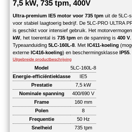
7,5 kW, 735 tpm, 400V
Ultra-premium IE5 motor voor 735 tpm
uit de 5LC-s
voor stabiel laagtoerig bedrijf. De 5LC-PRO ULTRA 
is geschikt voor intensief gebruik. Het motorvermoge
kW
, het toerental is
735 tpm
en de spanning is
400 V
.
Typeaanduiding
5LC-160L-8
. Met
IC411-koeling
(moge
externe
IC416-koeling
) en beschermingsklasse
IP55
.
Uitgebreide productbeschrijving
Model
5LC-160L-8
Energie-efficiëntieklasse
IE5
Prestatie
7,5 kW
Nominale spanning
400/690 V
Frame
160 mm
Polen
8
Frequentie
50 Hz
Snelheid
735 tpm