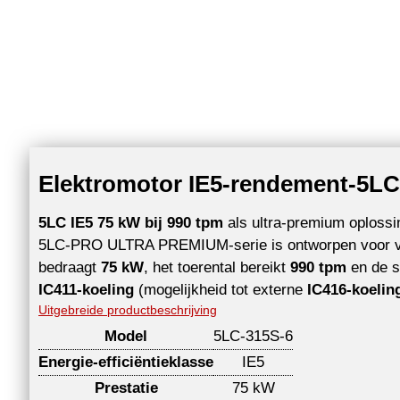
Elektromotor IE5-rendement-5LC-
5LC IE5 75 kW bij 990 tpm
als ultra-premium oplossin
5LC-PRO ULTRA PREMIUM-serie is ontworpen voor ve
bedraagt
75 kW
, het toerental bereikt
990 tpm
en de s
IC411-koeling
(mogelijkheid tot externe
IC416-koelin
Uitgebreide productbeschrijving
Model
5LC-315S-6
Energie-efficiëntieklasse
IE5
Prestatie
75 kW