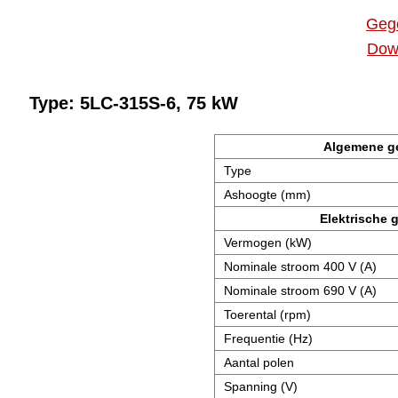
Geg
Dow
Type: 5LC-315S-6, 75 kW
Algemene g
Type
Ashoogte (mm)
Elektrische 
Vermogen (kW)
Nominale stroom 400 V (A)
Nominale stroom 690 V (A)
Toerental (rpm)
Frequentie (Hz)
Aantal polen
Spanning (V)