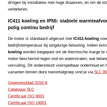
dringen bij installaties met hoge draaiuren, en om de to
verbeteren.
IC411 koeling en IP55: stabiele warmteafv
polig continu bedrijf
De motor is standaard uitgerust met
IC411-koeling
voor
bedrijfstemperatuur bij langdurige belasting. Indien ex
koeling
worden toegepast om de thermische marge te 
motor beschermd tegen stof en waterstralen, wat belangr
vervuiling. Dit ondersteunt voorspelbaar onderhoud en 
varianten binnen deze toerentalgroep vind je via
5LC 90
Gegevensblad 315S-6
Catalogus 5LC
Certificaat ISO 9001
Certificaat ISO 14001