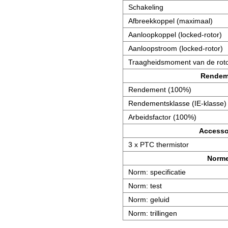
Schakeling
Afbreekkoppel (maximaal)
Aanloopkoppel (locked-rotor)
Aanloopstroom (locked-rotor)
Traagheidsmoment van de roto
Rendem
Rendement (100%)
Rendementsklasse (IE-klasse)
Arbeidsfactor (100%)
Accesso
3 x PTC thermistor
Norm
Norm: specificatie
Norm: test
Norm: geluid
Norm: trillingen