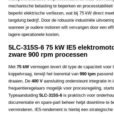
mechanische belasting te beperken en processtabilitei
beperkt elektrische verliezen, wat bij 75 kW direct mee
langdurig bedrijf. Door de robuuste industriële uitvoeri
wanneer je oudere motoren wilt vervangen door een effic
lagere operationele kosten.
5LC-315S-6 75 kW IE5 elektromoto
zware 900 rpm processen
Met
75 kW
vermogen levert dit type de capaciteit voor
koppelvraag, terwijl het toerental van
990 tpm
passend i
draaien. De
400 V
aansluiting ondersteunt integratie in 
frequentieregelaars mogelijk voor procesregeling, star
Typeaanduiding
5LC-315S-6
is praktisch voor onderhou
documentatie en spare-part beheer helpt downtime te b
verminderen. IE5-rendement is hierbij een strategische 