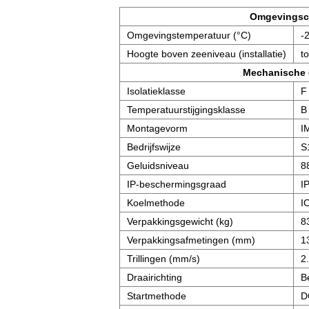
Omgevingsc
Omgevingstemperatuur (°C)
-
Hoogte boven zeeniveau (installatie)
t
Mechanische
Isolatieklasse
F
Temperatuurstijgingsklasse
B
Montagevorm
I
Bedrijfswijze
S
Geluidsniveau
8
IP-beschermingsgraad
I
Koelmethode
I
Verpakkingsgewicht (kg)
8
Verpakkingsafmetingen (mm)
1
Trillingen (mm/s)
2
Draairichting
B
Startmethode
D