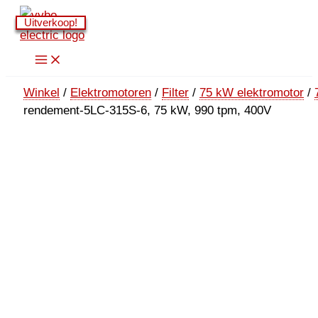
Ga
Uitverkoop!
Uitverkoop!
Uitverkoop!
Uitverkoop!
naar
de
inhoud
Winkel
/
Elektromotoren
/
Filter
/
75 kW elektromotor
/
rendement-5LC-315S-6, 75 kW, 990 tpm, 400V