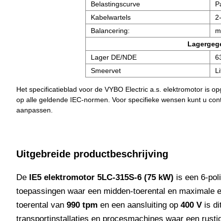
Belastingscurve
P
Kabelwartels
2
Balancering:
m
Lagergeg
Lager DE/NDE
6
Smeervet
L
Het specificatieblad voor de VYBO Electric a.s. elektromotor is 
op alle geldende IEC-normen. Voor specifieke wensen kunt u co
aanpassen.
Uitgebreide productbeschrijving
De
IE5 elektromotor 5LC-315S-6 (75 kW)
is een 6-pol
toepassingen waar een midden-toerental en maximale en
toerental van
990 tpm
en een aansluiting op
400 V
is di
transportinstallaties en procesmachines waar een rusti