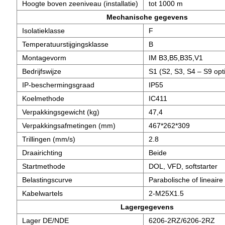
Hoogte boven zeeniveau (installatie)
tot 1000 m
Mechanische gegevens
Isolatieklasse
F
Temperatuurstijgingsklasse
B
Montagevorm
IM B3,B5,B35,V1
Bedrijfswijze
S1 (S2, S3, S4 – S9 opt
IP-beschermingsgraad
IP55
Koelmethode
IC411
Verpakkingsgewicht (kg)
47,4
Verpakkingsafmetingen (mm)
467*262*309
Trillingen (mm/s)
2.8
Draairichting
Beide
Startmethode
DOL, VFD, softstarter
Belastingscurve
Parabolische of lineaire 
Kabelwartels
2-M25X1.5
Lagergegevens
Lager DE/NDE
6206-2RZ/6206-2RZ