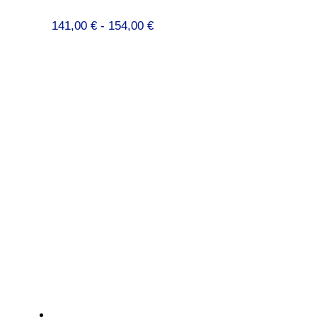
Prijsklasse:
141,00
€
-
154,00
€
141,00 €
tot
154,00 €