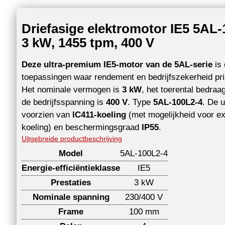
Driefasige elektromotor IE5 5AL-
3 kW, 1455 tpm, 400 V
Deze ultra-premium IE5-motor van de 5AL-serie
is 
toepassingen waar rendement en bedrijfszekerheid prio
Het nominale vermogen is
3 kW
, het toerental bedraa
de bedrijfsspanning is
400 V
. Type
5AL-100L2-4
. De u
voorzien van
IC411-koeling
(met mogelijkheid voor ex
koeling) en beschermingsgraad
IP55
.
Uitgebreide productbeschrijving
Model
5AL-100L2-4
Energie-efficiëntieklasse
IE5
Prestaties
3 kW
Nominale spanning
230/400 V
Frame
100 mm