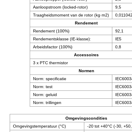
Aanloopstroom (locked-rotor)
9,5
Traagheidsmoment van de rotor (kg·m2)
0,01104
Rendement
Rendement (100%)
92,1
Rendementsklasse (IE-klasse):
IE5
Arbeidsfactor (100%)
0,8
Accessoires
3 x PTC thermistor
Normen
Norm: specificatie
IEC6003
Norm: test
IEC6003
Norm: geluid
IEC6003
Norm: trillingen
IEC6003
Omgevingscondities
Omgevingstemperatuur (°C)
-20 tot +40°C (-30, +50,