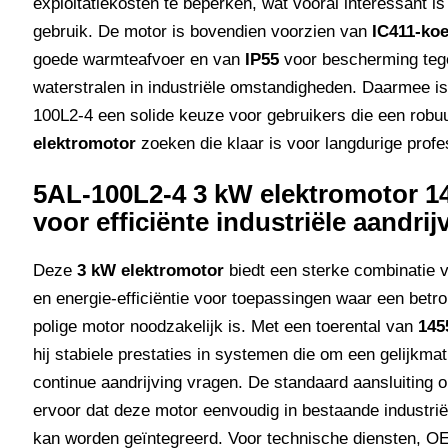
exploitatiekosten te beperken, wat vooral interessant is 
gebruik. De motor is bovendien voorzien van
IC411-koe
goede warmteafvoer en van
IP55
voor bescherming tege
waterstralen in industriële omstandigheden. Daarmee i
100L2-4 een solide keuze voor gebruikers die een rob
elektromotor
zoeken die klaar is voor langdurige profe
5AL-100L2-4 3 kW elektromotor 1
voor efficiënte industriële aandrij
Deze
3 kW elektromotor
biedt een sterke combinatie
en energie-efficiëntie voor toepassingen waar een betr
polige motor noodzakelijk is. Met een toerental van
145
hij stabiele prestaties in systemen die om een gelijkmat
continue aandrijving vragen. De standaard aansluiting 
ervoor dat deze motor eenvoudig in bestaande industriël
kan worden geïntegreerd. Voor technische diensten, O