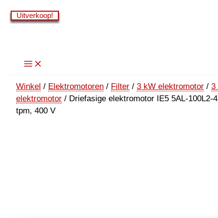
Ga
Uitverkoop!
Uitverkoop!
Uitverkoop!
Uitverkoop!
Uitverkoop!
Uitverkoop!
naar
de
inhoud
Winkel
/
Elektromotoren
/
Filter
/
3 kW elektromotor
/
3
elektromotor
/ Driefasige elektromotor IE5 5AL-100L2-4
tpm, 400 V