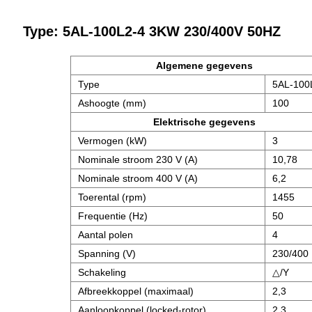
Type: 5AL-100L2-4 3KW 230/400V 50HZ
Algemene gegevens
Type
5AL-100
Ashoogte (mm)
100
Elektrische gegevens
Vermogen (kW)
3
Nominale stroom 230 V (A)
10,78
Nominale stroom 400 V (A)
6,2
Toerental (rpm)
1455
Frequentie (Hz)
50
Aantal polen
4
Spanning (V)
230/400
Schakeling
△/Y
Afbreekkoppel (maximaal)
2,3
Aanloopkoppel (locked-rotor)
2,3