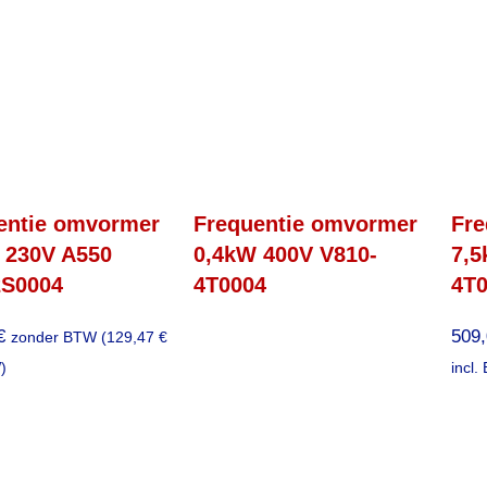
entie omvormer
Frequentie omvormer
Fre
 230V A550
0,4kW 400V V810-
7,5
2S0004
4T0004
4T0
€
509
zonder BTW (
129,47
€
)
incl.