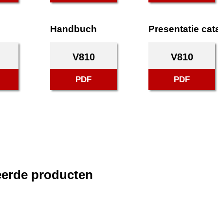
Handbuch
Presentatie cat
V810
V810
PDF
PDF
eerde producten