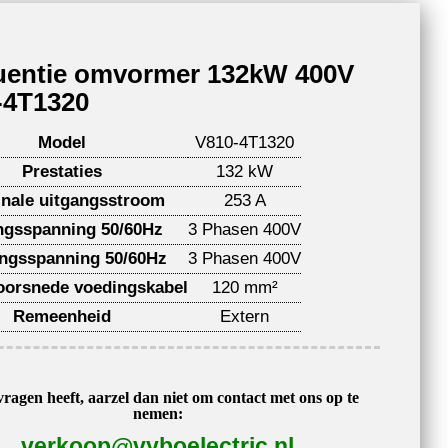
uentie omvormer 132kW 400V
-4T1320
Model
V810-4T1320
Prestaties
132 kW
nale uitgangsstroom
253 A
ngsspanning 50/60Hz
3 Phasen 400V
angsspanning 50/60Hz
3 Phasen 400V
orsnede voedingskabel
120 mm²
Remeenheid
Extern
vragen heeft, aarzel dan niet om contact met ons op te
nemen:
verkoop@vyboelectric.nl