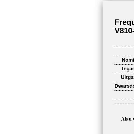
Freq
V810
Nomi
Inga
Uitg
Dwarsdo
Als u 