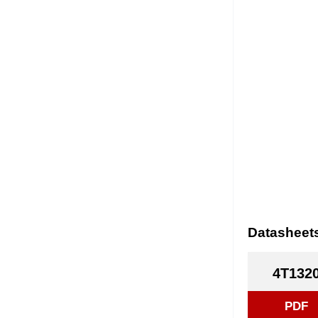
Datasheet
4T132
PDF