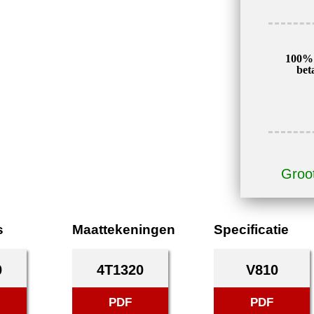
100% 
bet
Groot
s
Maattekeningen
Specificatie
0
4T1320
V810
PDF
PDF