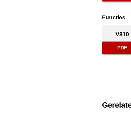
Functies
V810
PDF
Gerelat