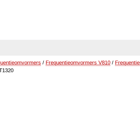
quentieomvormers
/
Frequentieomvormers V810
/
Frequenti
T1320