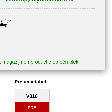
veilige
aling
 magazijn en productie op één plek
Prestatietabel
V810
PDF