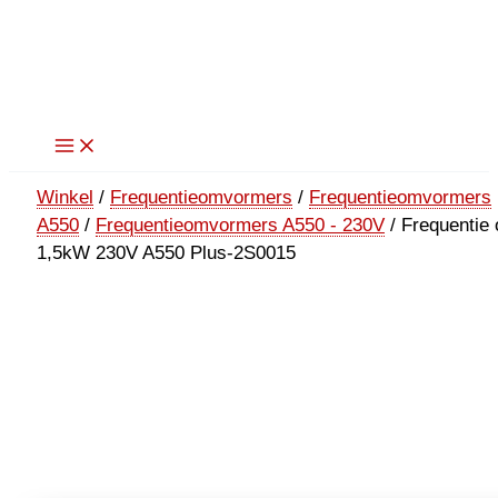
Ga
naar
de
inhoud
Winkel
/
Frequentieomvormers
/
Frequentieomvormers
A550
/
Frequentieomvormers A550 - 230V
/ Frequentie
1,5kW 230V A550 Plus-2S0015