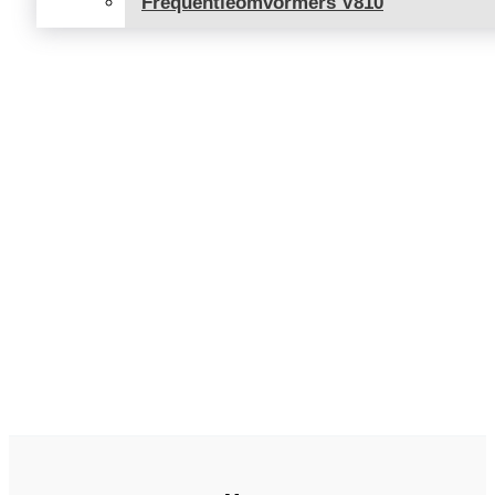
Frequentieomvormers V810