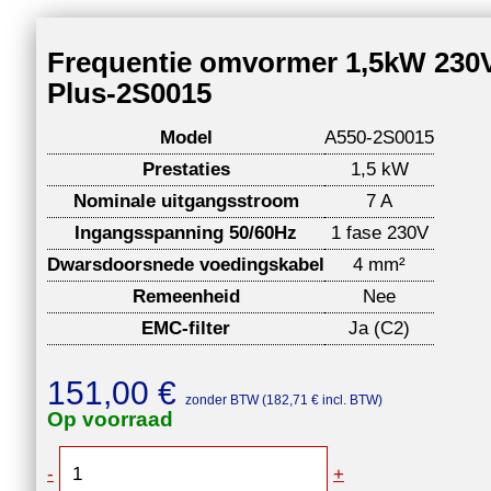
Frequentie omvormer 1,5kW 230
Plus-2S0015
Model
A550-2S0015
Prestaties
1,5 kW
Nominale uitgangsstroom
7 A
Ingangsspanning 50/60Hz
1 fase 230V
Dwarsdoorsnede voedingskabel
4 mm²
Remeenheid
Nee
EMC-filter
Ja (C2)
151,00
€
zonder BTW (
182,71
€
incl. BTW)
Op voorraad
Frequentie
-
+
omvormer