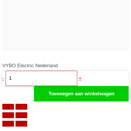
VYBO Electric Nederland
Frequentie
-
+
omvormer
1,5kW
Toevoegen aan winkelwagen
230V
A550
Plus-
2S0015