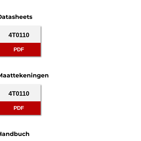
Datasheets
4T0110
PDF
Maattekeningen
4T0110
PDF
Handbuch