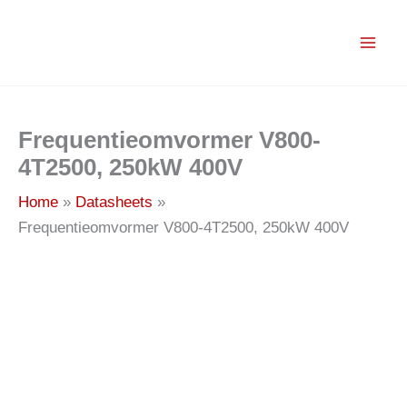
Ga
naar
de
inhoud
Frequentieomvormer V800-
4T2500, 250kW 400V
Home
Datasheets
Frequentieomvormer V800-4T2500, 250kW 400V