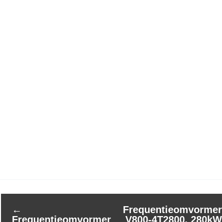
←
Frequentieomvormer
Frequentieomvormer
V800-4T2800, 280kW