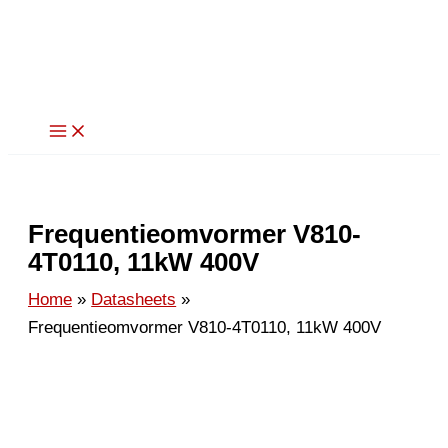
Ga
naar
de
inhoud
Frequentieomvormer V810-
4T0110, 11kW 400V
Home
Datasheets
Frequentieomvormer V810-4T0110, 11kW 400V