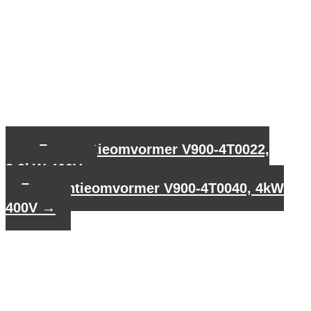
←
Frequentieomvormer V900-4T0022,
2,2kW 400V
Frequentieomvormer V900-4T0040, 4kW
400V
→