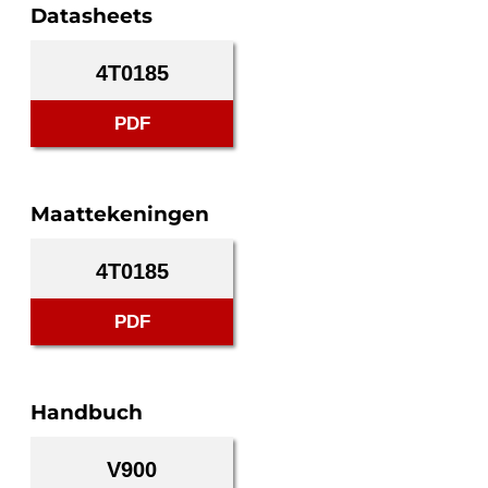
Datasheets
4T0185
PDF
Maattekeningen
4T0185
PDF
Handbuch
V900