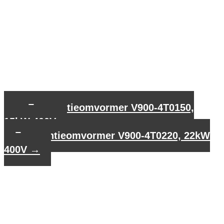
←
Frequentieomvormer V900-4T0150,
15kW 400V
Frequentieomvormer V900-4T0220, 22kW
400V
→