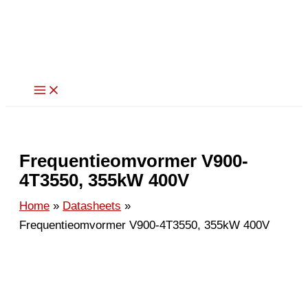
Ga
naar
de
inhoud
Frequentieomvormer V900-
4T3550, 355kW 400V
Home
Datasheets
Frequentieomvormer V900-4T3550, 355kW 400V