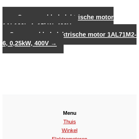
←
Gegevensblad elektrische motor
1AL160L-4, 15kW, 400V
Gegevensblad elektrische motor 1AL71M2-
6, 0,25kW, 400V
→
Menu
Thuis
Winkel