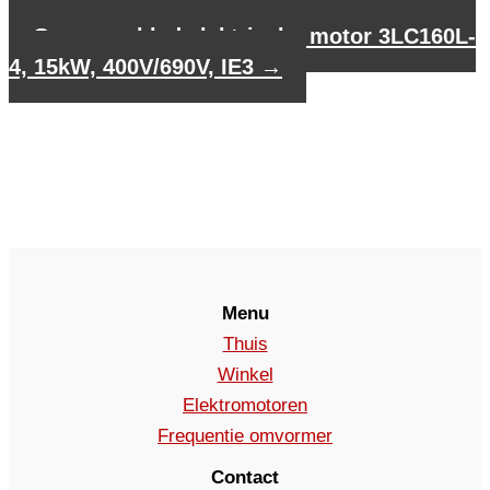
3LC355L-2, 315kW, 400V/690V, IE3
Gegevensblad elektrische motor 3LC160L-
4, 15kW, 400V/690V, IE3
→
Menu
Thuis
Winkel
Elektromotoren
Frequentie omvormer
Contact