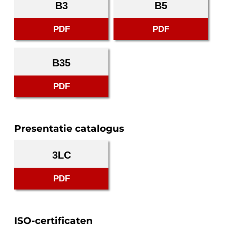
B3
B5
PDF
PDF
B35
PDF
Presentatie catalogus
3LC
PDF
ISO-certificaten