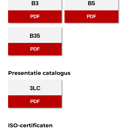
B3
B5
PDF
PDF
B35
PDF
Presentatie catalogus
3LC
PDF
ISO-certificaten