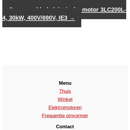
3LC180M-4, 18,5kW, 400V/690V, IE3
Gegevensblad elektrische motor 3LC200L-
4, 30kW, 400V/690V, IE3
→
Menu
Thuis
Winkel
Elektromotoren
Frequentie omvormer
Contact