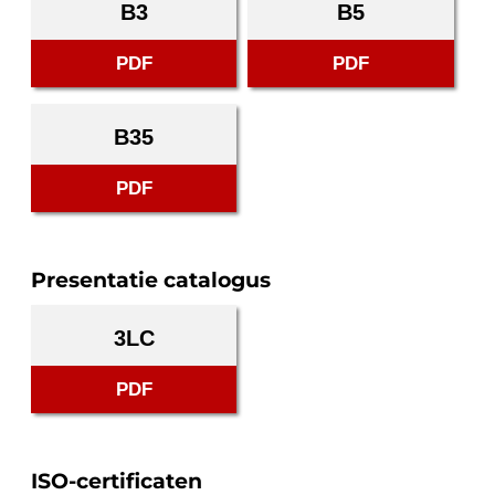
B3
B5
PDF
PDF
B35
PDF
Presentatie catalogus
3LC
PDF
ISO-certificaten