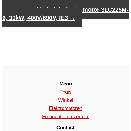
3LC200L1-6, 18,5kW, 400V/690V, IE3
Gegevensblad elektrische motor 3LC225M-
6, 30kW, 400V/690V, IE3
→
Menu
Thuis
Winkel
Elektromotoren
Frequentie omvormer
Contact