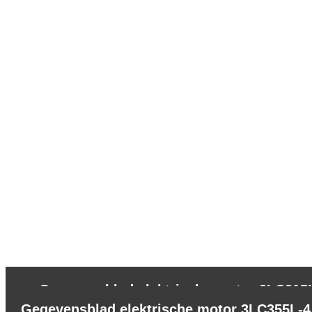
←
Gegevensblad elektrische motor 3LC315L
Gegevensblad elektrische motor 3LC355L-4