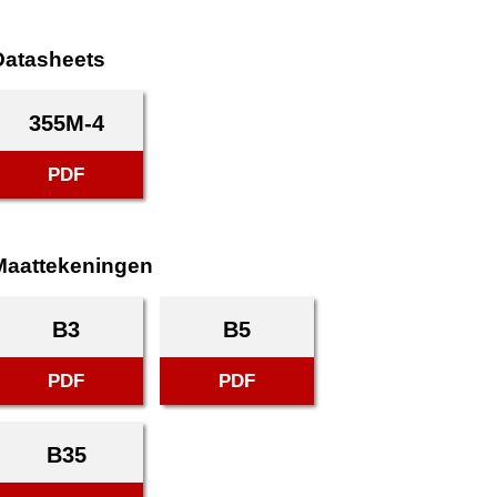
Datasheets
355M-4
PDF
Maattekeningen
B3
B5
PDF
PDF
B35