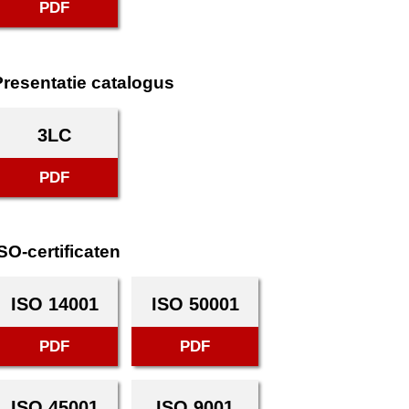
PDF
Presentatie catalogus
3LC
PDF
SO-certificaten
ISO 14001
ISO 50001
PDF
PDF
ISO 45001
ISO 9001