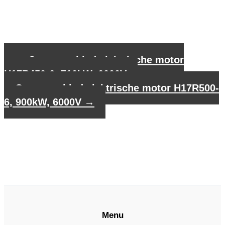
←
Gegevensblad elektrische motor
H17R450-6, 710kW, 6000V
Gegevensblad elektrische motor H17R500-
6, 900kW, 6000V
→
Menu