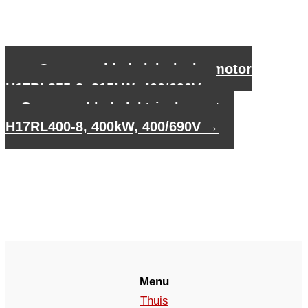
←
Gegevensblad elektrische motor
H17RL355-8, 315kW, 400/690V
Gegevensblad elektrische motor
H17RL400-8, 400kW, 400/690V
→
Menu
Thuis