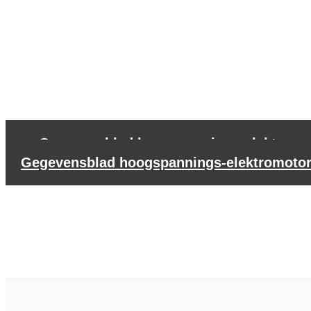
←
Gegevensblad hoogspannings-elektromot
Gegevensblad hoogspannings-elektromotor