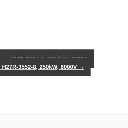
or H27R-5604-6, 2500kW, 6000V
 H27R-3552-8, 250kW, 6000V
→