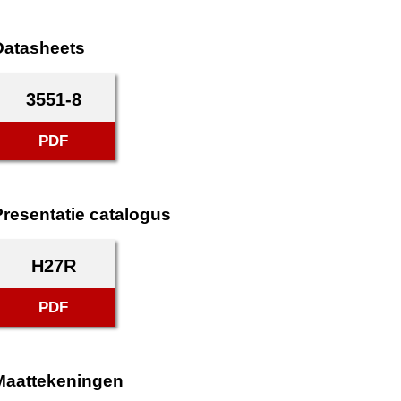
Datasheets
3551-8
PDF
Presentatie catalogus
H27R
PDF
Maattekeningen