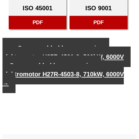
ISO 45001
ISO 9001
PDF
PDF
←
Gegevensblad hoogspannings-
elektromotor H27R-4501-8, 560kW, 6000V
Gegevensblad hoogspannings-
elektromotor H27R-4503-8, 710kW, 6000V
→