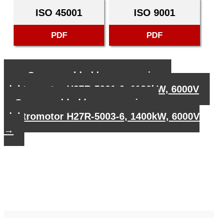
ISO 45001
ISO 9001
PDF
PDF
←
Gegevensblad hoogspannings-
elektromotor H27R-5001-6, 1120kW, 6000V
Gegevensblad hoogspannings-
elektromotor H27R-5003-6, 1400kW, 6000V
→