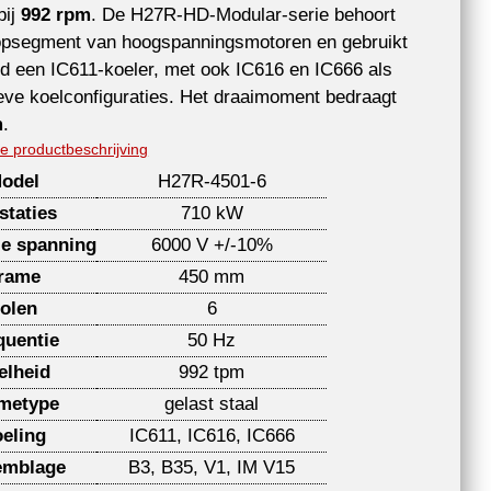
bij
992 rpm
. De H27R-HD-Modular-serie behoort
topsegment van hoogspanningsmotoren en gebruikt
d een IC611-koeler, met ook IC616 en IC666 als
ieve koelconfiguraties. Het draaimoment bedraagt
m
.
e productbeschrijving
odel
H27R-4501-6
staties
710 kW
e spanning
6000 V +/-10%
rame
450 mm
olen
6
quentie
50 Hz
elheid
992 tpm
metype
gelast staal
eling
IC611, IC616, IC666
emblage
B3, B35, V1, IM V15