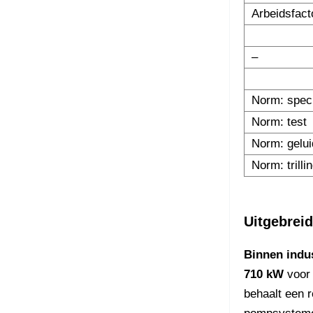
Arbeidsfact
–
Norm: speci
Norm: test
Norm: gelui
Norm: trilli
Uitgebrei
Binnen indus
710 kW
voor 
behaalt een