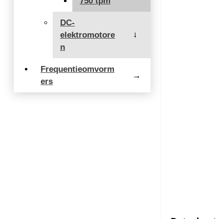
750 tpm
DC-
elektromotore
→
n
Frequentieomvorm
→
ers