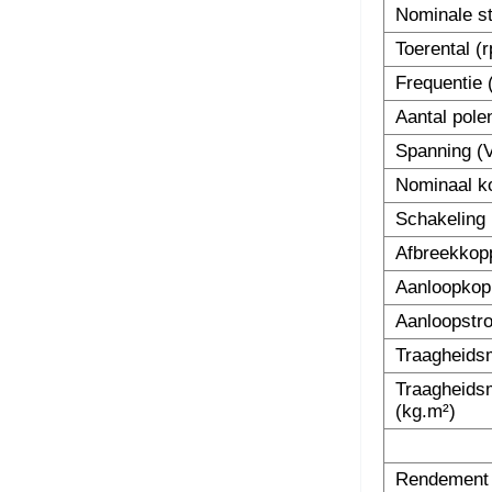
Nominale s
Toerental (
Frequentie 
Aantal pole
Spanning (
Nominaal k
Schakeling
Afbreekkop
Aanloopkopp
Aanloopstro
Traagheids
Traagheids
(kg.m²)
Rendement