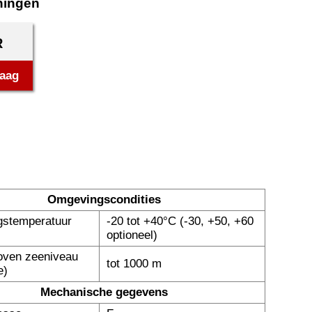
ningen
R
raag
Omgevingscondities
stemperatuur
-20 tot +40°C (-30, +50, +60
optioneel)
oven zeeniveau
tot 1000 m
e)
Mechanische gegevens