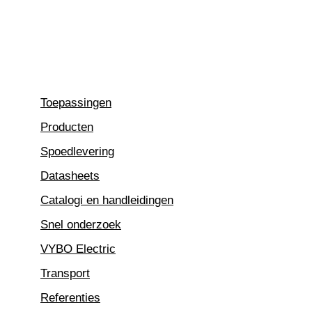
Ga
naar
de
inhoud
Toepassingen
Producten
Spoedlevering
Datasheets
Catalogi en handleidingen
Snel onderzoek
VYBO Electric
Transport
Referenties