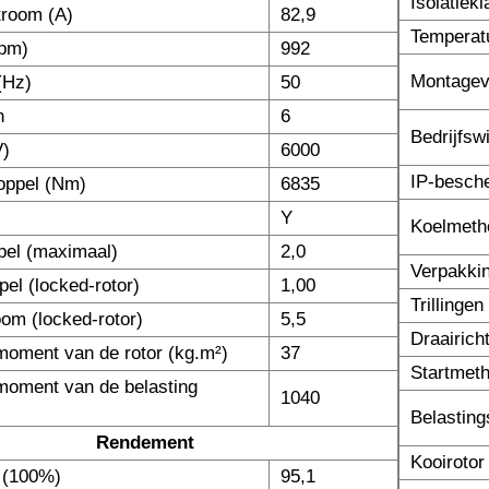
Isolatiek
troom (A)
82,9
Temperatu
rpm)
992
Montage
(Hz)
50
n
6
Bedrijfsw
V)
6000
IP-besch
oppel (Nm)
6835
Y
Koelmeth
pel (maximaal)
2,0
Verpakki
el (locked-rotor)
1,00
Trillinge
om (locked-rotor)
5,5
Draairich
moment van de rotor (kg.m²)
37
Startmet
moment van de belasting
1040
Belastin
Rendement
Kooirotor
 (100%)
95,1