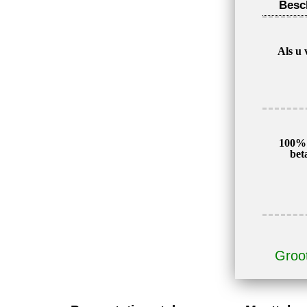
Besc
Als u 
100% 
bet
Groot