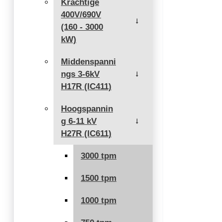
Krachtige
400V/690V
→
(160 - 3000
kW)
Middenspanni
ngs 3-6kV
→
H17R (IC411)
Hoogspannin
g 6-11 kV
→
H27R (IC611)
3000 tpm
1500 tpm
1000 tpm