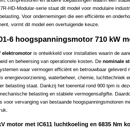
, compressoren en andere toepassingen waarin een stabie
R-HD-Modular-serie staat dit model voor modulaire industri
belasting. Voor ondernemingen die een efficiënte en onder
nt, vormt dit model een overtuigende keuze.
1-6 hoogspanningsmotor 710 kW me
 elektromotor
is ontwikkeld voor installaties waarin de aand
eid en beheersing van operationele kosten. De
nominale st
ystemen waar vermogen efficiënt en betrouwbaar geleverd m
ls energievoorziening, waterbeheer, chemie, luchttechniek 
er belasting staat. Dankzij het toerental rond 900 tpm is de
 mechanische belasting en stabiele vermogensafgifte. Daardo
 als voor vervanging van bestaande hoogspanningsmotoren m
ruk.
kV motor met IC611 luchtkoeling en 6835 Nm k