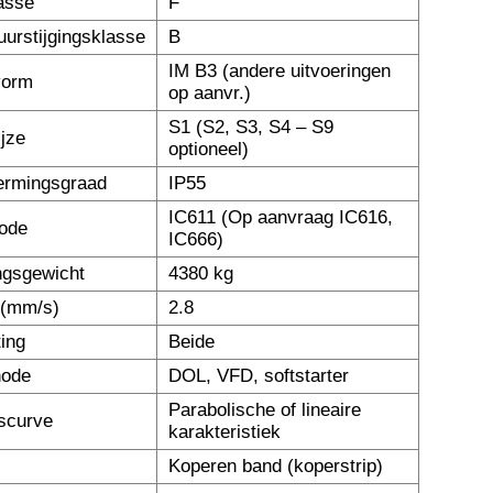
lasse
F
urstijgingsklasse
B
IM B3 (andere uitvoeringen
vorm
op aanvr.)
S1 (S2, S3, S4 – S9
ijze
optioneel)
ermingsgraad
IP55
IC611 (Op aanvraag IC616,
ode
IC666)
ngsgewicht
4380 kg
n (mm/s)
2.8
ting
Beide
hode
DOL, VFD, softstarter
Parabolische of lineaire
gscurve
karakteristiek
Koperen band (koperstrip)