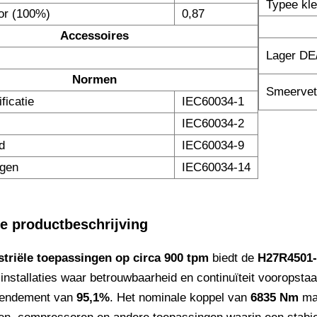
Typee kl
or (100%)
0,87
Accessoires
Lager D
Normen
Smeerve
ficatie
IEC60034-1
IEC60034-2
d
IEC60034-9
ngen
IEC60034-14
de productbeschrijving
triële toepassingen op circa 900 tpm
biedt de
H27R4501-
installaties waar betrouwbaarheid en continuïteit vooropst
 rendement van
95,1%
. Het nominale koppel van
6835 Nm
maa