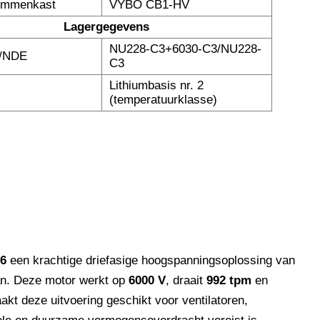
emmenkast
VYBO CB1-HV
Lagergegevens
NU228-C3+6030-C3/NU228-
E/NDE
C3
Lithiumbasis nr. 2
t
(temperatuurklasse)
6
een krachtige driefasige hoogspanningsoplossing van
aan. Deze motor werkt op
6000 V
, draait
992 tpm
en
kt deze uitvoering geschikt voor ventilatoren,