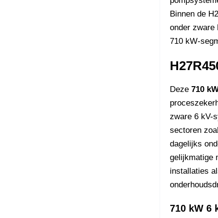
pompsystemen
Binnen de H27
onder zware 
710 kW-segme
H27R450
Deze
710 kW
proceszekerh
zware 6 kV-s
sectoren zoa
dagelijks ond
gelijkmatige
installaties
onderhoudsd
710 kW 6 