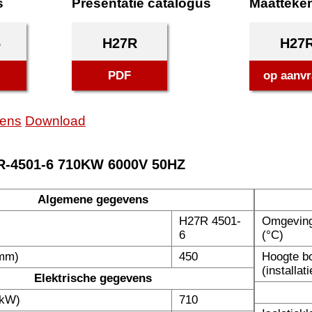
s
Presentatie catalogus
Maatteke
6
H27R
H27
PDF
op aanv
ens
Download
R-4501-6 710KW 6000V 50HZ
Algemene gegevens
H27R 4501-
Omgeving
6
(°C)
(mm)
450
Hoogte b
(installati
Elektrische gegevens
(kW)
710