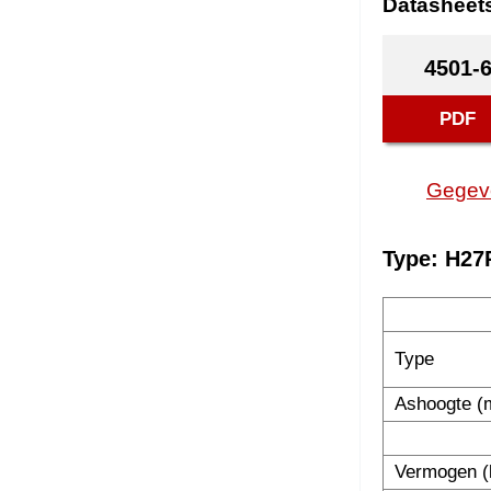
Datasheet
4501-
PDF
Gegev
Type: H27
Type
Ashoogte 
Vermogen 