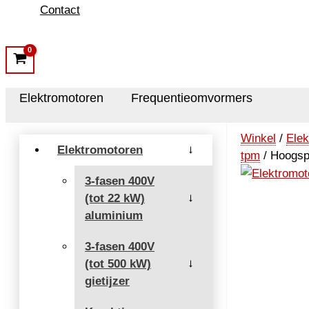
Contact
Elektromotoren
Frequentieomvormers
Winkel
/
Elek
Elektromotoren
→
tpm
/ Hoogsp
3-fasen 400V
(tot 22 kW)
→
aluminium
3-fasen 400V
(tot 500 kW)
→
gietijzer