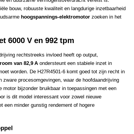
le en duurzame vermogensoverdracht vereist is.
ële bouw, robuuste kwaliteit en langdurige inzetbaarheid
houdsarme
hoogspannings-elektromotor
zoeken in het
t 6000 V en 992 tpm
rijving rechtstreeks invloed heeft op output,
room van 82,9 A
ondersteunt een stabiele inzet in
oet worden. De H27R4501-6 komt goed tot zijn recht in
en zware procesomgevingen, waar de hoofdaandrijving
ze motor bijzonder bruikbaar in toepassingen met een
or is dit model interessant voor zowel nieuwe
et een minder gunstig rendement of hogere
oppel