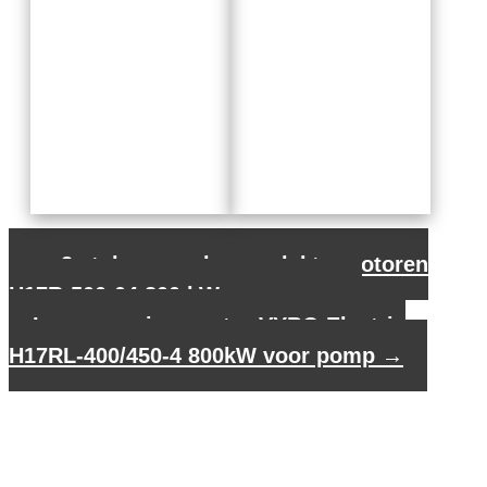
←
2 stuks asynchrone elektromotoren
H17R-500-04 800 kW voor pomp
Laagspanningsmotor VYBO Electric
H17RL-400/450-4 800kW voor pomp
→