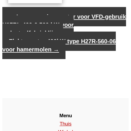
←
Laagspanningsmotor voor VFD-gebruik
H17RL-400-6 560 kW voor
walsstaalfabrieklijn
Elektromotor 400kW type H27R-560-06
voor hamermolen
→
Menu
Thuis