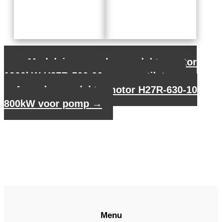
←
Modulaire asynchrone elektromotor
1900kW H27R-500-06 voor ventilator
Asynchrone elektromotor H27R-630-10
800kW voor pomp
→
Menu