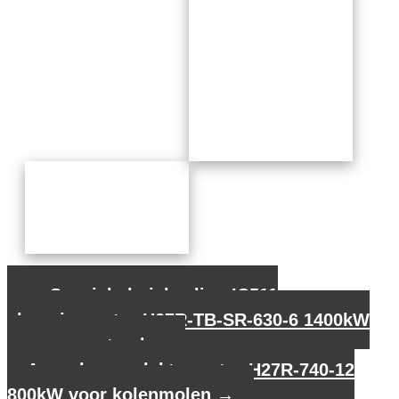
←
Speciale buiskoeling IC511
sleepringmotor H27R-TB-SR-630-6 1400kW
voor cementmolen
Asynchrone elektromotor H27R-740-12
800kW voor kolenmolen
→