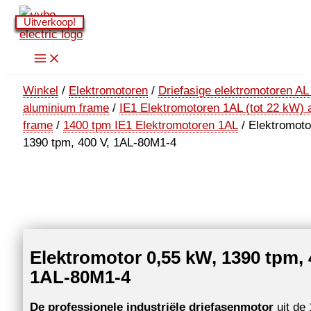
Ga
Uitverkoop!
Uitverkoop!
Uitverkoop!
Uitverkoop!
Uitverkoop!
Uitverkoop!
Uitverkoop!
naar
de
inhoud
Winkel
/
Elektromotoren
/
Driefasige elektromotoren AL
aluminium frame
/
IE1 Elektromotoren 1AL (tot 22 kW)
frame
/
1400 tpm IE1 Elektromotoren 1AL
/ Elektromoto
1390 tpm, 400 V, 1AL-80M1-4
Elektromotor 0,55 kW, 1390 tpm, 
1AL-80M1-4
De professionele industriële driefasenmotor
uit de