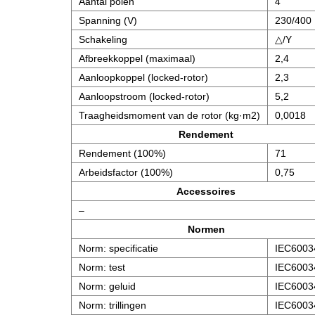
Aantal polen
4
Spanning (V)
230/400
Schakeling
△/Y
Afbreekkoppel (maximaal)
2,4
Aanloopkoppel (locked-rotor)
2,3
Aanloopstroom (locked-rotor)
5,2
Traagheidsmoment van de rotor (kg·m2)
0,0018
Rendement
Rendement (100%)
71
Arbeidsfactor (100%)
0,75
Accessoires
–
Normen
Norm: specificatie
IEC6003
Norm: test
IEC6003
Norm: geluid
IEC6003
Norm: trillingen
IEC6003