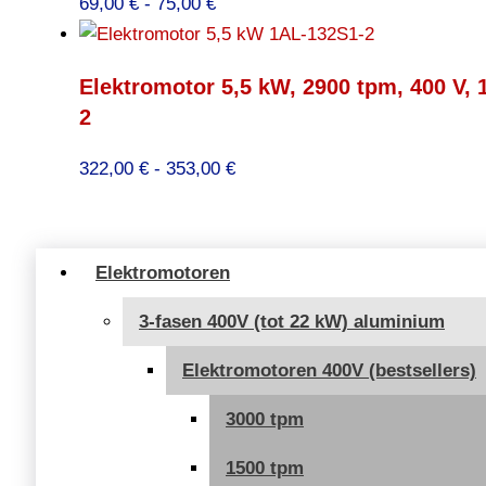
Prijsklasse:
69,00
€
-
75,00
€
69,00 €
tot
Elektromotor 5,5 kW, 2900 tpm, 400 V,
75,00 €
2
Prijsklasse:
322,00
€
-
353,00
€
322,00 €
tot
353,00 €
Elektromotoren
3-fasen 400V (tot 22 kW) aluminium
Elektromotoren 400V (bestsellers)
3000 tpm
1500 tpm