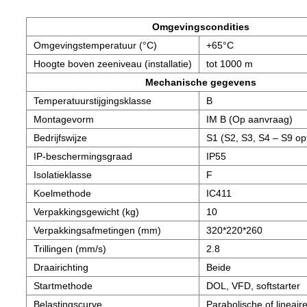
Omgevingscondities
Omgevingstemperatuur (°C)
+65°C
Hoogte boven zeeniveau (installatie)
tot 1000 m
Mechanische gegevens
Temperatuurstijgingsklasse
B
Montagevorm
IM B (Op aanvraag)
Bedrijfswijze
S1 (S2, S3, S4 – S9 op
IP-beschermingsgraad
IP55
Isolatieklasse
F
Koelmethode
IC411
Verpakkingsgewicht (kg)
10
Verpakkingsafmetingen (mm)
320*220*260
Trillingen (mm/s)
2.8
Draairichting
Beide
Startmethode
DOL, VFD, softstarter
Belastingscurve
Parabolische of lineaire