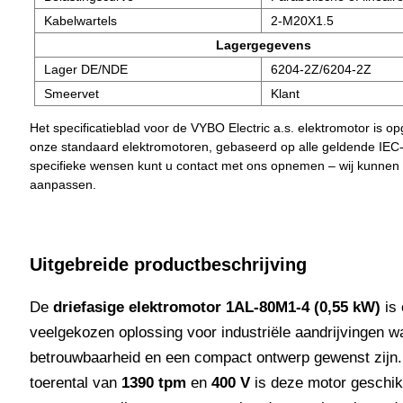
Kabelwartels
2-M20X1.5
Lagergegevens
Lager DE/NDE
6204-2Z/6204-2Z
Smeervet
Klant
Het specificatieblad voor de VYBO Electric a.s. elektromotor is o
onze standaard elektromotoren, gebaseerd op alle geldende IEC
specifieke wensen kunt u contact met ons opnemen – wij kunnen
aanpassen.
Uitgebreide productbeschrijving
De
driefasige elektromotor 1AL-80M1-4 (0,55 kW)
is 
veelgekozen oplossing voor industriële aandrijvingen w
betrouwbaarheid en een compact ontwerp gewenst zijn
toerental van
1390 tpm
en
400 V
is deze motor geschik