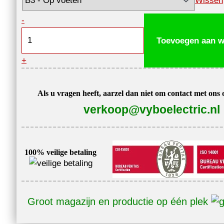
Wissen
Elektromotor
-
0,55
Toevoegen aan w
kW,
+
1390
tpm,
400
Als u vragen heeft, aarzel dan niet om contact met ons
V,
verkoop@vyboelectric.nl
1AL-
80M1-
4
100% veilige betaling
aantal
Groot magazijn en productie op één plek