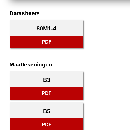
Datasheets
80M1-4
PDF
Maattekeningen
B3
PDF
B5
PDF