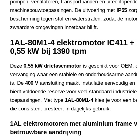
pompen, ventilatoren, transportbanden en uiteenlopend
machinebouwtoepassingen. De uitvoering met
IP55
zorg
bescherming tegen stof en waterstralen, zodat de motor
zwaardere omgevingen inzetbaar blijft.
1AL-80M1-4 elektromotor
IC411
+
0,55 kW bij 1390 tpm
Deze
0,55 kW driefasenmotor
is geschikt voor OEM, 
vervanging waar een stabiele en onderhoudsarme aandr
is. De
400 V
aansluiting maakt installatie eenvoudig e
biedt voldoende reserve voor veel standaard industriële
toepassingen. Met type
1AL-80M1-4
kies je voor een 
die consistent presteert in dagelijks gebruik.
1AL elektromotoren met aluminium frame 
betrouwbare aandrijving